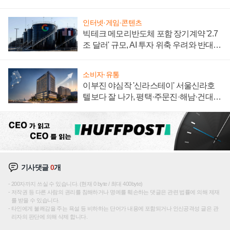
자 불만 폭발
인터넷·게임·콘텐츠
빅테크 메모리반도체 포함 장기계약 '2.7
조 달러' 규모, AI 투자 위축 우려와 반대
신호
소비자·유통
이부진 야심작 '신라스테이' 서울신라호
텔보다 잘 나가, 평택·주문진·해남·건대로
성장판 더 넓힌다
기사댓글
0
개
200자까지 쓰실 수 있습니다. (현재 0 byte / 최대 400byte)
저작권 등 다른 사람의 권리를 침해하거나 명예를 훼손하는 댓글은 관련 법률에 의해 제재
를 받을 수 있습니다.
타인에게 불쾌감을 주는 욕설 등 비하하는 단어가 내용에 포함되거나 인신공격성 글은 관
리자의 판단에 의해 삭제 합니다.