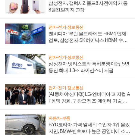
삼성전자, 갤럭시Z 폴드8 사전예약 개통
8월31일까지 연장
전자·전기·정보통신
엔비디아 '루빈 울트라'에도 HBM4 탑재
검토, 삼성전자·SK하이닉스 HBM4 수율
에 주도권 갈린다
전자·전기·정보통신
삼성전자 넷리스트와 특허분쟁 매듭, 5년
동안 최대 1.3조 라이선스비 지급
전자·전기·정보통신
[AI 뭉쳐야 산다⑧] LG·엔비디아 '피지컬 A
I' 동맹 강화, 구광모 제조·데이터·기술 결
집해 종합 로보틱스 기업으로
자동차·부품
BYD코리아 가격 앞세워 수입차 4위 올랐
지만, BMW·벤츠보다 높은 공임비에 소비