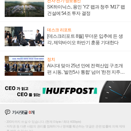
전자·전기·정보통신
SK하이닉스, 용인 'Y2' 팹과 청주 'M17' 팹
건설에 54조 투자 결정
데스크 리포트
[데스크리포트 8월] 무더운 입추에 든 생
각, 제약바이오 하반기 훈풍 기대한다
정치
AI시대 맞아 25년 만에 전력산업 구조개
편 시동, '발전5사 통합' 넘어 '한전 지주사'
재편론도
기사댓글
0
개
200자까지 쓰실 수 있습니다. (현재 0 byte / 최대 400byte)
저작권 등 다른 사람의 권리를 침해하거나 명예를 훼손하는 댓글은 관련 법률에 의해 제재
를 받을 수 있습니다.