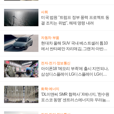
사회
미국 법원 "트럼프 정부 풍력 프로젝트 동
결 조치는 위법", 해제 명령 내려
자동차·부품
현대차 올해 SUV 국내 베스트셀러 톱10
에서 싼타페만 자리매김, 그랜저·아반떼
'세단 쌍끌이'로 내수 방어
전자·전기·정보통신
아이폰18 '메모리 부족'에 출시 지연되나,
삼성디스플레이 LG디스플레이 LG이노
텍 '탈애플' 수익 다각화 속도
화학·에너지
'DL이앤씨 SMR 협력사' X에너지, '한수원
포스코 동맹' 센트러스에너지와 우라늄
계약 체결