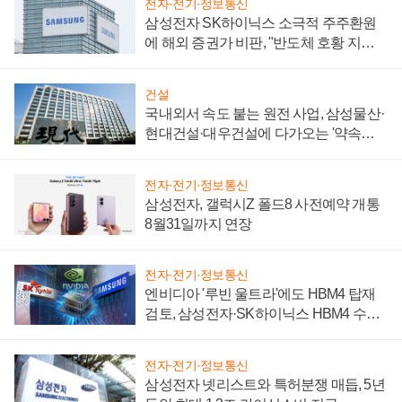
전자·전기·정보통신
삼성전자 SK하이닉스 소극적 주주환원
에 해외 증권가 비판, "반도체 호황 지속
성 의문"
건설
국내외서 속도 붙는 원전 사업, 삼성물산·
현대건설·대우건설에 다가오는 '약속의
시간'
전자·전기·정보통신
삼성전자, 갤럭시Z 폴드8 사전예약 개통
8월31일까지 연장
전자·전기·정보통신
엔비디아 '루빈 울트라'에도 HBM4 탑재
검토, 삼성전자·SK하이닉스 HBM4 수율
에 주도권 갈린다
전자·전기·정보통신
삼성전자 넷리스트와 특허분쟁 매듭, 5년