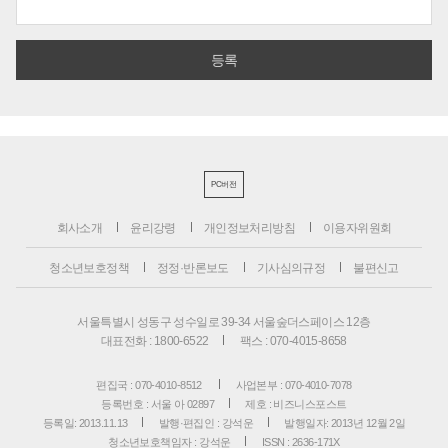
PC버전
회사소개
윤리강령
개인정보처리방침
이용자위원회
청소년보호정책
정정·반론보도
기사심의규정
불편신고
서울특별시 성동구 성수일로 39-34 서울숲더스페이스 12층
대표전화 : 1800-6522
팩스 : 070-4015-8658
편집국 : 070-4010-8512
사업본부 : 070-4010-7078
등록번호 : 서울 아 02897
제호 : 비즈니스포스트
등록일: 2013.11.13
발행·편집인 : 강석운
발행일자: 2013년 12월 2일
청소년보호책임자 : 강석운
ISSN : 2636-171X