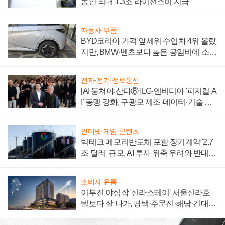
동안 최대 1.3조 라이선스비 지급
자동차·부품
BYD코리아 가격 앞세워 수입차 4위 올랐
지만, BMW·벤츠보다 높은 공임비에 소비
자 불만 폭발
전자·전기·정보통신
[AI 뭉쳐야 산다⑧] LG·엔비디아 '피지컬 A
I' 동맹 강화, 구광모 제조·데이터·기술 결
집해 종합 로보틱스 기업으로
인터넷·게임·콘텐츠
빅테크 메모리반도체 포함 장기계약 '2.7
조 달러' 규모, AI 투자 위축 우려와 반대
신호
소비자·유통
이부진 야심작 '신라스테이' 서울신라호
텔보다 잘 나가, 평택·주문진·해남·건대로
성장판 더 넓힌다