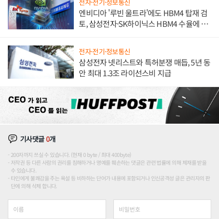
전자·전기·정보통신
엔비디아 '루빈 울트라'에도 HBM4 탑재 검
토, 삼성전자·SK하이닉스 HBM4 수율에 주
도권 갈린다
전자·전기·정보통신
삼성전자 넷리스트와 특허분쟁 매듭, 5년 동
안 최대 1.3조 라이선스비 지급
기사댓글
0
개
200자까지 쓰실 수 있습니다. (현재 0 byte / 최대 400byte)
저작권 등 다른 사람의 권리를 침해하거나 명예를 훼손하는 댓글은 관련 법률에 의해 제재를 받을
수 있습니다.
타인에게 불쾌감을 주는 욕설 등 비하하는 단어가 내용에 포함되거나 인신공격성 글은 관리자의 판
단에 의해 삭제 합니다.