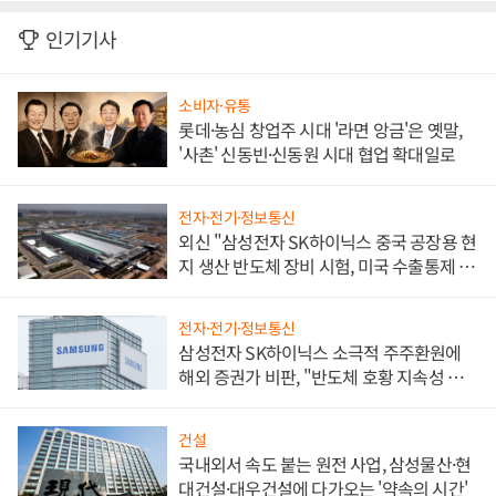
인기기사
소비자·유통
롯데·농심 창업주 시대 '라면 앙금'은 옛말,
'사촌' 신동빈·신동원 시대 협업 확대일로
전자·전기·정보통신
외신 "삼성전자 SK하이닉스 중국 공장용 현
지 생산 반도체 장비 시험, 미국 수출통제 대
비"
전자·전기·정보통신
삼성전자 SK하이닉스 소극적 주주환원에
해외 증권가 비판, "반도체 호황 지속성 의
문"
건설
국내외서 속도 붙는 원전 사업, 삼성물산·현
대건설·대우건설에 다가오는 '약속의 시간'