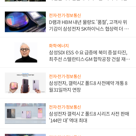
전자·전기·정보통신
D램과 HBM 내년 물량도 '품절', 고객사 위
기감이 삼성전자 SK하이닉스 협상력 더 키
워
화학·에너지
삼성SDI ESS 수요 급증에 북미 증설 타진,
최주선 스텔란티스·GM 합작공장 건설 재추
진하나
전자·전기·정보통신
삼성전자, 갤럭시Z 폴드8 사전예약 개통 8
월31일까지 연장
전자·전기·정보통신
삼성전자 갤럭시 Z 폴드8 시리즈 사전 판매
'144만 대' 역대 최대