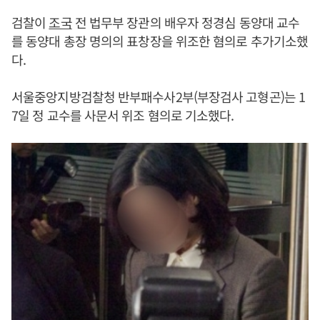
검찰이
조국
전 법무부 장관의 배우자 정경심 동양대 교수
를 동양대 총장 명의의 표창장을 위조한 혐의로 추가기소했
다.
서울중앙지방검찰청 반부패수사2부(부장검사 고형곤)는 1
7일 정 교수를 사문서 위조 혐의로 기소했다.