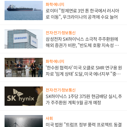
화학·에너지
로이터 "정제연료 3만 톤 한국에서 러시아
로 이동", 우크라이나의 공격에 수요 늘어
전자·전기·정보통신
삼성전자 SK하이닉스 소극적 주주환원에
해외 증권가 비판, "반도체 호황 지속성 의
문"
화학·에너지
'한수원 협력사' 미국 오클로 SMR 연구용 원
자로 '임계 상태' 도달, 미국 에너지부 "중요
한 이정표"
전자·전기·정보통신
SK하이닉스 1주당 375원 현금배당 실시, 추
가 주주환원 계획 9월 공개 예정
사회
미국 법원 "트럼프 정부 풍력 프로젝트 동결