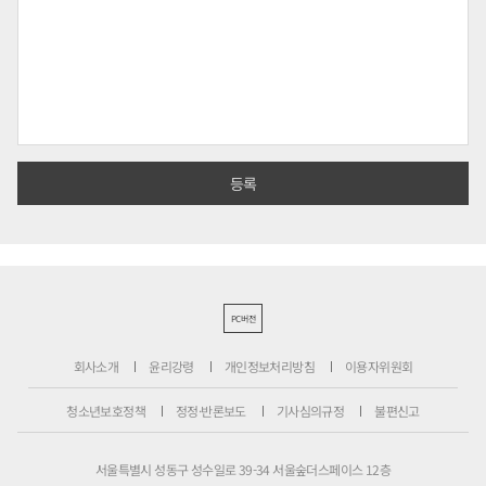
PC버전
회사소개
윤리강령
개인정보처리방침
이용자위원회
청소년보호정책
정정·반론보도
기사심의규정
불편신고
서울특별시 성동구 성수일로 39-34 서울숲더스페이스 12층