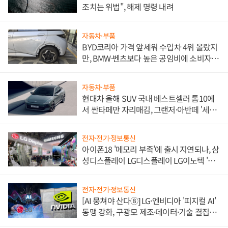
조치는 위법", 해제 명령 내려
자동차·부품
BYD코리아 가격 앞세워 수입차 4위 올랐지
만, BMW·벤츠보다 높은 공임비에 소비자
불만 폭발
자동차·부품
현대차 올해 SUV 국내 베스트셀러 톱10에
서 싼타페만 자리매김, 그랜저·아반떼 '세단
쌍끌이'로 내수 방어
전자·전기·정보통신
아이폰18 '메모리 부족'에 출시 지연되나, 삼
성디스플레이 LG디스플레이 LG이노텍 '탈
애플' 수익 다각화 속도
전자·전기·정보통신
[AI 뭉쳐야 산다⑧] LG·엔비디아 '피지컬 AI'
동맹 강화, 구광모 제조·데이터·기술 결집
해 종합 로보틱스 기업으로