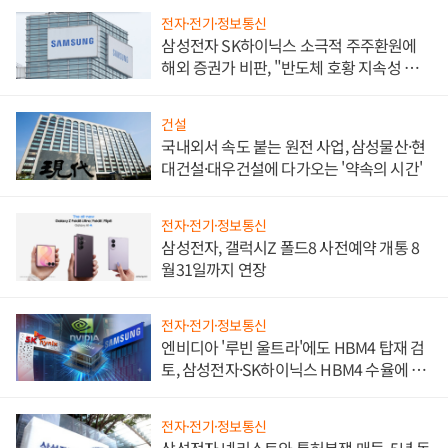
전자·전기·정보통신
삼성전자 SK하이닉스 소극적 주주환원에
해외 증권가 비판, "반도체 호황 지속성 의
문"
건설
국내외서 속도 붙는 원전 사업, 삼성물산·현
대건설·대우건설에 다가오는 '약속의 시간'
전자·전기·정보통신
삼성전자, 갤럭시Z 폴드8 사전예약 개통 8
월31일까지 연장
전자·전기·정보통신
엔비디아 '루빈 울트라'에도 HBM4 탑재 검
토, 삼성전자·SK하이닉스 HBM4 수율에 주
도권 갈린다
전자·전기·정보통신