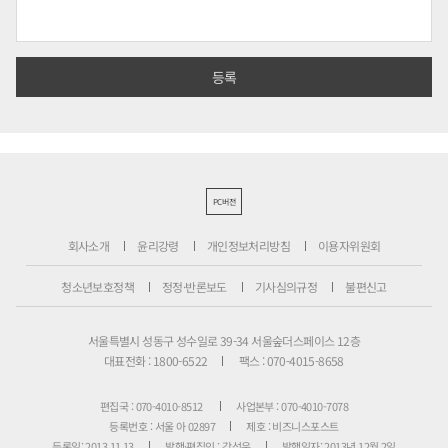
PC버전
회사소개
윤리강령
개인정보처리방침
이용자위원회
청소년보호정책
정정·반론보도
기사심의규정
불편신고
서울특별시 성동구 성수일로 39-34 서울숲더스페이스 12층
대표전화 : 1800-6522
팩스 : 070-4015-8658
편집국 : 070-4010-8512
사업본부 : 070-4010-7078
등록번호 : 서울 아 02897
제호 : 비즈니스포스트
등록일: 2013.11.13
발행·편집인 : 강석운
발행일자: 2013년 12월 2일