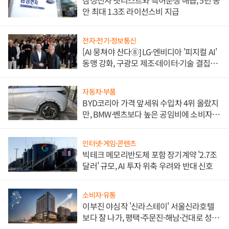
삼성전자 넷리스트와 특허분쟁 매듭, 5년 동
안 최대 1.3조 라이선스비 지급
전자·전기·정보통신
[AI 뭉쳐야 산다⑧] LG·엔비디아 '피지컬 AI'
동맹 강화, 구광모 제조·데이터·기술 결집
해 종합 로보틱스 기업으로
자동차·부품
BYD코리아 가격 앞세워 수입차 4위 올랐지
만, BMW·벤츠보다 높은 공임비에 소비자
불만 폭발
인터넷·게임·콘텐츠
빅테크 메모리반도체 포함 장기계약 '2.7조
달러' 규모, AI 투자 위축 우려와 반대 신호
소비자·유통
이부진 야심작 '신라스테이' 서울신라호텔
보다 잘 나가, 평택·주문진·해남·건대로 성
장판 더 넓힌다