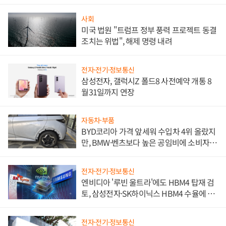
사회
미국 법원 "트럼프 정부 풍력 프로젝트 동결
조치는 위법", 해제 명령 내려
전자·전기·정보통신
삼성전자, 갤럭시Z 폴드8 사전예약 개통 8
월31일까지 연장
자동차·부품
BYD코리아 가격 앞세워 수입차 4위 올랐지
만, BMW·벤츠보다 높은 공임비에 소비자
불만 폭발
전자·전기·정보통신
엔비디아 '루빈 울트라'에도 HBM4 탑재 검
토, 삼성전자·SK하이닉스 HBM4 수율에 주
도권 갈린다
전자·전기·정보통신