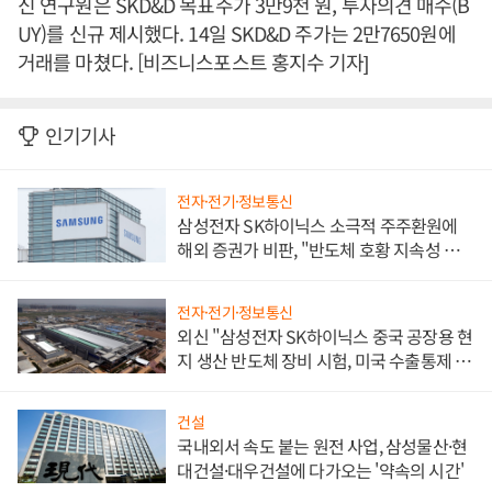
신 연구원은 SKD&D 목표주가 3만9천 원, 투자의견 매수(B
UY)를 신규 제시했다. 14일 SKD&D 주가는 2만7650원에
거래를 마쳤다. [비즈니스포스트 홍지수 기자]
인기기사
전자·전기·정보통신
삼성전자 SK하이닉스 소극적 주주환원에
해외 증권가 비판, "반도체 호황 지속성 의
문"
전자·전기·정보통신
외신 "삼성전자 SK하이닉스 중국 공장용 현
지 생산 반도체 장비 시험, 미국 수출통제 대
비"
건설
국내외서 속도 붙는 원전 사업, 삼성물산·현
대건설·대우건설에 다가오는 '약속의 시간'