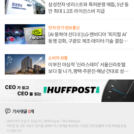
삼성전자 넷리스트와 특허분쟁 매듭, 5년 동
안 최대 1.3조 라이선스비 지급
전자·전기·정보통신
[AI 뭉쳐야 산다⑧] LG·엔비디아 '피지컬 AI'
동맹 강화, 구광모 제조·데이터·기술 결집
해 종합 로보틱스 기업으로
소비자·유통
이부진 야심작 '신라스테이' 서울신라호텔
보다 잘 나가, 평택·주문진·해남·건대로 성
장판 더 넓힌다
기사댓글
0
개
200자까지 쓰실 수 있습니다. (현재 0 byte / 최대 400byte)
저작권 등 다른 사람의 권리를 침해하거나 명예를 훼손하는 댓글은 관련 법률에 의해 제재를 받을
수 있습니다.