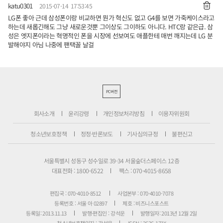
katu0301
2015-07-14 17:53:45
LG폰 좋아 근데 삼성폰이랑 비교하면 뭔가 혁신도 없고 G4를 보면 가죽케이스라고
하는데 새롭긴해도 그냥 새로운것뿐 그이상도 그이하도 아니다. HTC랑 같은급. 삼
성은 엣지폰이라는 혁명적인 폰을 시장에 선보여도 애플한테 매번 깨지는데 LG 분
발해야지 아님 나중에 팬택꼴 날걸
PC버전
회사소개
윤리강령
개인정보처리방침
이용자위원회
청소년보호정책
정정·반론보도
기사심의규정
불편신고
서울특별시 성동구 성수일로 39-34 서울숲더스페이스 12층
대표전화 : 1800-6522
팩스 : 070-4015-8658
편집국 : 070-4010-8512
사업본부 : 070-4010-7078
등록번호 : 서울 아 02897
제호 : 비즈니스포스트
등록일: 2013.11.13
발행·편집인 : 강석운
발행일자: 2013년 12월 2일