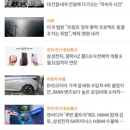
대건설·대우건설에 다가오는 '약속의 시간'
사회
미국 법원 "트럼프 정부 풍력 프로젝트 동결
조치는 위법", 해제 명령 내려
전자·전기·정보통신
삼성전자, 갤럭시Z 폴드8 사전예약 개통 8
월31일까지 연장
자동차·부품
BYD코리아 가격 앞세워 수입차 4위 올랐지
만, BMW·벤츠보다 높은 공임비에 소비자
불만 폭발
전자·전기·정보통신
엔비디아 '루빈 울트라'에도 HBM4 탑재 검
토, 삼성전자·SK하이닉스 HBM4 수율에 주
도권 갈린다