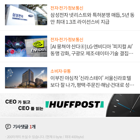
전자·전기·정보통신
삼성전자 넷리스트와 특허분쟁 매듭, 5년 동
안 최대 1.3조 라이선스비 지급
전자·전기·정보통신
[AI 뭉쳐야 산다⑧] LG·엔비디아 '피지컬 AI'
동맹 강화, 구광모 제조·데이터·기술 결집
해 종합 로보틱스 기업으로
소비자·유통
이부진 야심작 '신라스테이' 서울신라호텔
보다 잘 나가, 평택·주문진·해남·건대로 성
장판 더 넓힌다
기사댓글
1
개
200자까지 쓰실 수 있습니다. (현재 0 byte / 최대 400byte)