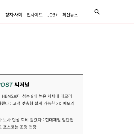
제
정치·사회
인사이트
JOB+
최신뉴스
씨저널
POST
HBM5보다 성능 8배 높은 차세대 메모리
개했다 : 고객 맞춤형 설계 가능한 3D 메모리
 노사 협상 희비 갈렸다 : 현대제철 임단협
고 포스코는 조정 연장