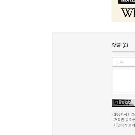
댓글 (0)
-
200자
까지 쓰실
- 저작권 등 
- 타인에게 불