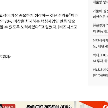
매물량 방
가뭄에 원전
 고객이 가장 중요하게 생각하는 것은 수익률”이라
페인으로 소
출의 70% 이상을 차지하는 핵심사업인 만큼 앞으
한화투자 
일 수 있도록 노력하겠다”고 말했다. [비즈니스포
익 반등 필
유엔식량계
도, 내년 
빅테크 메모
배포금지>
AI 투자 
현대차·기아 
싼' '아반떼