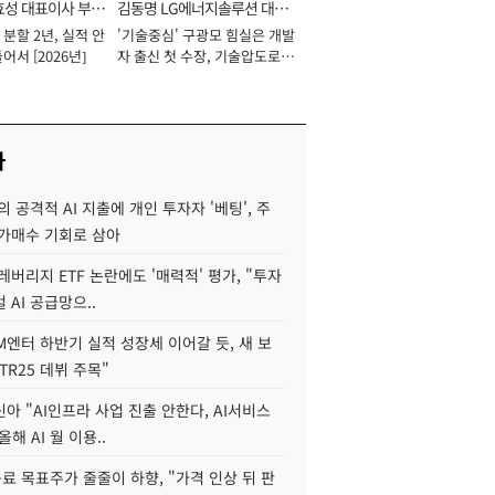
효성 대표이사 부회
김동명 LG에너지솔루션 대표
분할 2년, 실적 안
'기술중심' 구광모 힘실은 개발
이사 사장
어서 [2026년]
자 출신 첫 수장, 기술압도로
경쟁력 확보 사활 [2026년]
사
 공격적 AI 지출에 개인 투자자 '베팅', 주
저가매수 기회로 삼아
레버리지 ETF 논란에도 '매력적' 평가, "투자
 AI 공급망으..
M엔터 하반기 실적 성장세 이어갈 듯, 새 보
TR25 데뷔 주목"
아 "AI인프라 사업 진출 안한다, AI서비스
올해 AI 월 이용..
 목표주가 줄줄이 하향, "가격 인상 뒤 판