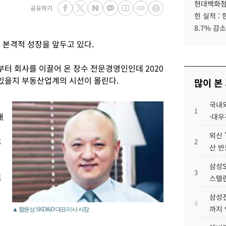
현대백화점그
공유하기
힌 실적 :
8.7% 감소
 본격적 성장을 앞두고 있다.
년부터 회사를 이끌어 온 장수 전문경영인인데 2020
수 있을지 부동산업계의 시선이 몰린다.
많이 본
국내외
1
개
·대우
외신 
로
2
산 반
삼성S
3
조
스텔란
삼성전
4
까지
▲ 함윤성 SKD&D 대표이사 사장.