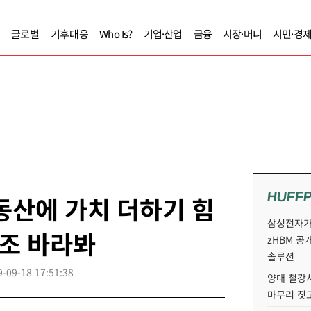
글로벌
기후대응
Who Is?
기업·산업
금융
시장·머니
시민·경
HUFF
동산에 가치 더하기 힘
삼성전자가 
1조 바라봐
zHBM 공
솔루션
9-09-18 17:51:38
양대 철강사
마무리 짓