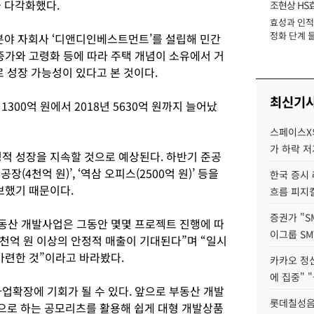
 다각화했다.
조현상 HS
효성과 인적 
장
정화 단계 들
 분야 자회사 ‘디앤디인베스트먼트’를 설립해 민간
증가와 고령화 등에 따라 주택 개념이 소유에서 거
 성장 가능성이 있다고 본 것이다.
최신기
 1300억 원에서 2018년 5630억 원까지 늘어났
스페이스X의
가 하락 
정적 성장을 지속할 것으로 예상된다. 하반기 준공
(4천억 원)’, ‘역삼 오피스(2500억 원)’ 등을
한국 증시 
확보했기 때문이다.
흐름 피지컬
증권가 "S
부동산 개발사업은 그동안 몇몇 프로젝트 진행에 따
이그룹 SM
5천억 원 이상의 안정적 매출이 기대된다”며 “일시
마련한 것”이라고 바라봤다.
카카오 정신
에 집중" "
업확장에 기회가 될 수 있다. 앞으로 부동산 개발
롯데칠성음료
으로 하는 공모리츠를 활용해 쉽게 대형 개발상품