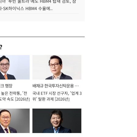
아 '루빈 울트라'에도 HBM4 탑재 검토, 삼
·SK하이닉스 HBM4 수율에..
?
뱅크 행장
배재규 한국투자신탁운용 대
높은 전략통, '전
국내 ETF 시장 선구자, '업계 3
표이사 사장
도약 속도 [2026년]
위' 탈환 과제 [2026년]