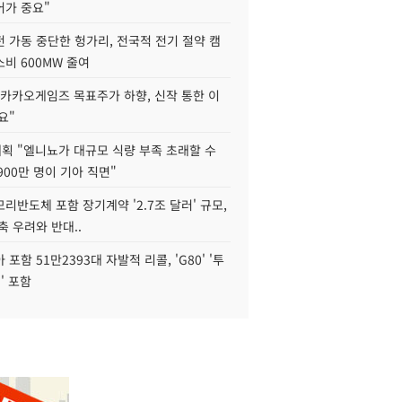
어가 중요"
 가동 중단한 헝가리, 전국적 전기 절약 캠
비 600MW 줄여
"카카오게임즈 목표주가 하향, 신작 통한 이
요"
획 "엘니뇨가 대규모 식량 부족 초래할 수
4900만 명이 기아 직면"
리반도체 포함 장기계약 '2.7조 달러' 규모,
위축 우려와 반대..
포함 51만2393대 자발적 리콜, 'G80' '투
' 포함