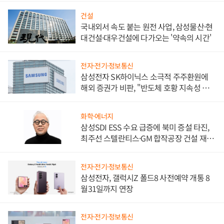
건설
국내외서 속도 붙는 원전 사업, 삼성물산·현
대건설·대우건설에 다가오는 '약속의 시간'
전자·전기·정보통신
삼성전자 SK하이닉스 소극적 주주환원에
해외 증권가 비판, "반도체 호황 지속성 의
문"
화학·에너지
삼성SDI ESS 수요 급증에 북미 증설 타진,
최주선 스텔란티스·GM 합작공장 건설 재추
진하나
전자·전기·정보통신
삼성전자, 갤럭시Z 폴드8 사전예약 개통 8
월31일까지 연장
전자·전기·정보통신