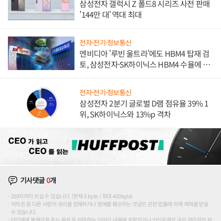
삼성전자 갤럭시 Z 폴드8 시리즈 사전 판매
'144만 대' 역대 최대
전자·전기·정보통신
엔비디아 '루빈 울트라'에도 HBM4 탑재 검
토, 삼성전자·SK하이닉스 HBM4 수율에 주
도권 갈린다
전자·전기·정보통신
삼성전자 2분기 글로벌 D램 점유율 39% 1
위, SK하이닉스와 13%p 격차
기사댓글
0
개
200자까지 쓰실 수 있습니다. (현재 0 byte / 최대 400byte)
저작권 등 다른 사람의 권리를 침해하거나 명예를 훼손하는 댓글은 관련 법률에 의해 제재를 받을
수 있습니다.
타인에게 불쾌감을 주는 욕설 등 비하하는 단어가 내용에 포함되거나 인신공격성 글은 관리자의 판