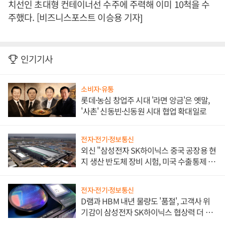
치선인 초대형 컨테이너선 수주에 주력해 이미 10척을 수
주했다. [비즈니스포스트 이승용 기자]
인기기사
소비자·유통
롯데·농심 창업주 시대 '라면 앙금'은 옛말,
'사촌' 신동빈·신동원 시대 협업 확대일로
전자·전기·정보통신
외신 "삼성전자 SK하이닉스 중국 공장용 현
지 생산 반도체 장비 시험, 미국 수출통제 대
비"
전자·전기·정보통신
D램과 HBM 내년 물량도 '품절', 고객사 위
기감이 삼성전자 SK하이닉스 협상력 더 키
워