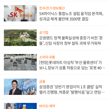
전자·전기·정보통신
SK하이닉스 통합노조 설립 움직임 본격화,
성과급 체계 불만에 3500명 결집
공기업
강원랜드 정책 불확실성에 중장기 비전 '흔
들', 신임 사장의 정부 설득 과제 무거워져
소비자·유통
[현장] 롯데마트 야심작 '부산 물류센터' 가
보니, 장보기 상품 자동으로 담는 '로봇 400
대' 장관
금융
삼섬증권 '상반기 영업이익 1조 클럽' 실적
랠리 진행형, 박종문 '발행어음' 달고 연임 향
하나
바이오·제약