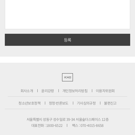
PC버전
회사소개
윤리강령
개인정보처리방침
이용자위원회
청소년보호정책
정정·반론보도
기사심의규정
불편신고
서울특별시 성동구 성수일로 39-34 서울숲더스페이스 12층
대표전화 : 1800-6522
팩스 : 070-4015-8658