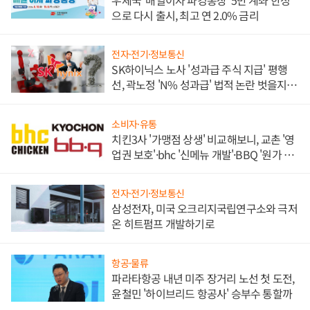
우체국 '매일이자 파킹통장' 5만 계좌 한정
으로 다시 출시, 최고 연 2.0% 금리
전자·전기·정보통신
SK하이닉스 노사 '성과급 주식 지급' 평행
선, 곽노정 'N% 성과급' 법적 논란 벗을지 주
목
소비자·유통
치킨3사 '가맹점 상생' 비교해보니, 교촌 '영
업권 보호'·bhc '신메뉴 개발'·BBQ '원가 부
담'
전자·전기·정보통신
삼성전자, 미국 오크리지국립연구소와 극저
온 히트펌프 개발하기로
항공·물류
파라타항공 내년 미주 장거리 노선 첫 도전,
윤철민 '하이브리드 항공사' 승부수 통할까