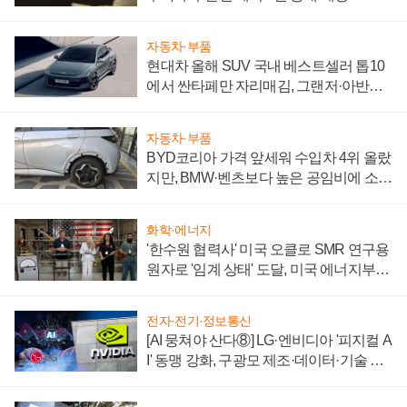
자동차·부품
현대차 올해 SUV 국내 베스트셀러 톱10
에서 싼타페만 자리매김, 그랜저·아반떼
'세단 쌍끌이'로 내수 방어
자동차·부품
BYD코리아 가격 앞세워 수입차 4위 올랐
지만, BMW·벤츠보다 높은 공임비에 소비
자 불만 폭발
화학·에너지
'한수원 협력사' 미국 오클로 SMR 연구용
원자로 '임계 상태' 도달, 미국 에너지부
"중요한 이정표"
전자·전기·정보통신
[AI 뭉쳐야 산다⑧] LG·엔비디아 '피지컬 A
I' 동맹 강화, 구광모 제조·데이터·기술 결
집해 종합 로보틱스 기업으로