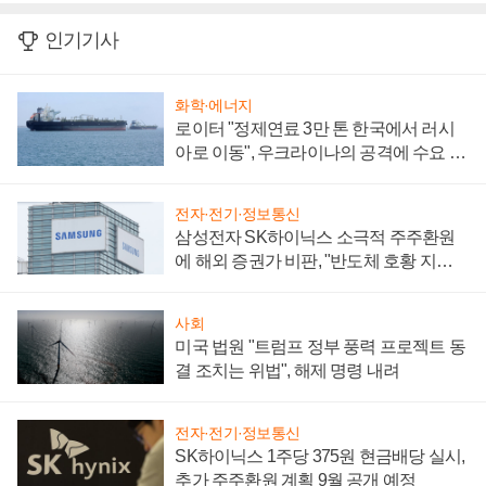
인기기사
화학·에너지
로이터 "정제연료 3만 톤 한국에서 러시
아로 이동", 우크라이나의 공격에 수요 늘
어
전자·전기·정보통신
삼성전자 SK하이닉스 소극적 주주환원
에 해외 증권가 비판, "반도체 호황 지속
성 의문"
사회
미국 법원 "트럼프 정부 풍력 프로젝트 동
결 조치는 위법", 해제 명령 내려
전자·전기·정보통신
SK하이닉스 1주당 375원 현금배당 실시,
추가 주주환원 계획 9월 공개 예정