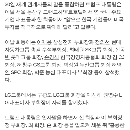
30일 재계 관계자들의 말을 종합하면 트럼프 대통령은
이날 서울 용산구 그랜드하얏트호텔에서 연 국내 주요
기업 대표들과 한 회동에서 “앞으로 한국 기업들이 미국
투자를 적극적으로 확대해 달라”고 말했다.
이날 회동에는
이재용
삼성전자 부회장과
정의선
현대
자동차그룹 총괄 수석부회장,
최태원
SK그룹 회장,
신동
빈
롯데그룹 회장,
손경식
한국경영자총협회 회장 겸 CJ
회장,
허창수
GS그룹 회장,
박정원
두산그룹 회장
허영
인
SPC 회장, 박준 농심 대표이사 부회장 등이 참석했
다.
LG그룹에서는
구광모
LG그룹 회장을 대신해
권영수
L
G 대표이사 부회장이 자리를 함께했다.
트럼프 대통령은 인사말을 하면서 신 회장과 이 부회장,
정 부회장, 최 회장, 손 회장 등을 일으켜 세운 뒤 “훌륭한