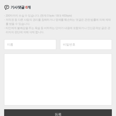
기사댓글
0
개
200자까지 쓰실 수 있습니다. (현재 0 byte / 최대 400byte)
저작권 등 다른 사람의 권리를 침해하거나 명예를 훼손하는 댓글은 관련 법률에 의해 제재
를 받을 수 있습니다.
타인에게 불쾌감을 주는 욕설 등 비하하는 단어가 내용에 포함되거나 인신공격성 글은 관
리자의 판단에 의해 삭제 합니다.