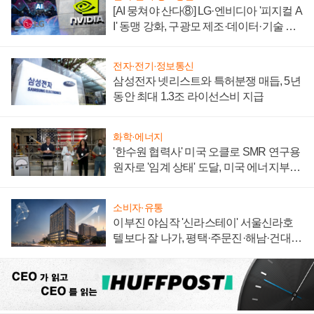
[AI 뭉쳐야 산다⑧] LG·엔비디아 '피지컬 A
I' 동맹 강화, 구광모 제조·데이터·기술 결
집해 종합 로보틱스 기업으로
전자·전기·정보통신
삼성전자 넷리스트와 특허분쟁 매듭, 5년
동안 최대 1.3조 라이선스비 지급
화학·에너지
'한수원 협력사' 미국 오클로 SMR 연구용
원자로 '임계 상태' 도달, 미국 에너지부
"중요한 이정표"
소비자·유통
이부진 야심작 '신라스테이' 서울신라호
텔보다 잘 나가, 평택·주문진·해남·건대로
성장판 더 넓힌다