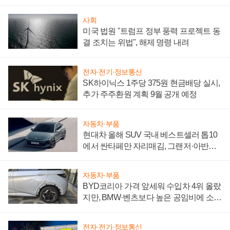
어
사회
미국 법원 "트럼프 정부 풍력 프로젝트 동
결 조치는 위법", 해제 명령 내려
전자·전기·정보통신
SK하이닉스 1주당 375원 현금배당 실시,
추가 주주환원 계획 9월 공개 예정
자동차·부품
현대차 올해 SUV 국내 베스트셀러 톱10
에서 싼타페만 자리매김, 그랜저·아반떼
'세단 쌍끌이'로 내수 방어
자동차·부품
BYD코리아 가격 앞세워 수입차 4위 올랐
지만, BMW·벤츠보다 높은 공임비에 소비
자 불만 폭발
전자·전기·정보통신