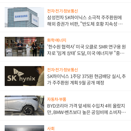
전자·전기·정보통신
삼성전자 SK하이닉스 소극적 주주환원에
해외 증권가 비판, "반도체 호황 지속성 의
문"
화학·에너지
'한수원 협력사' 미국 오클로 SMR 연구용 원
자로 '임계 상태' 도달, 미국 에너지부 "중요
한 이정표"
전자·전기·정보통신
SK하이닉스 1주당 375원 현금배당 실시, 추
가 주주환원 계획 9월 공개 예정
자동차·부품
BYD코리아 가격 앞세워 수입차 4위 올랐지
만, BMW·벤츠보다 높은 공임비에 소비자
불만 폭발
사회