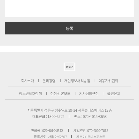
PC버전
회사소개
윤리강령
개인정보처리방침
이용자위원회
청소년보호정책
정정·반론보도
기사심의규정
불편신고
서울특별시 성동구 성수일로 39-34 서울숲더스페이스 12층
대표전화 : 1800-6522
팩스 : 070-4015-8658
편집국 : 070-4010-8512
사업본부 : 070-4010-7078
등록번호 : 서울 아 02897
제호 : 비즈니스포스트