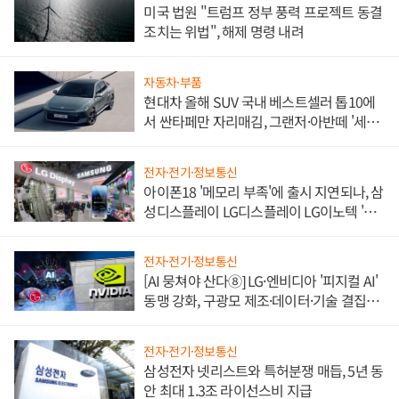
미국 법원 "트럼프 정부 풍력 프로젝트 동결
조치는 위법", 해제 명령 내려
자동차·부품
현대차 올해 SUV 국내 베스트셀러 톱10에
서 싼타페만 자리매김, 그랜저·아반떼 '세단
쌍끌이'로 내수 방어
전자·전기·정보통신
아이폰18 '메모리 부족'에 출시 지연되나, 삼
성디스플레이 LG디스플레이 LG이노텍 '탈
애플' 수익 다각화 속도
전자·전기·정보통신
[AI 뭉쳐야 산다⑧] LG·엔비디아 '피지컬 AI'
동맹 강화, 구광모 제조·데이터·기술 결집
해 종합 로보틱스 기업으로
전자·전기·정보통신
삼성전자 넷리스트와 특허분쟁 매듭, 5년 동
안 최대 1.3조 라이선스비 지급