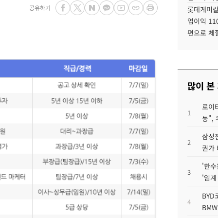
공유하기
롯데케미칼
업이익 11
편으로 체
많이 본
로이터
1
동",
삼성전
2
권가 
'한수
3
'임계
BYD
4
BMW