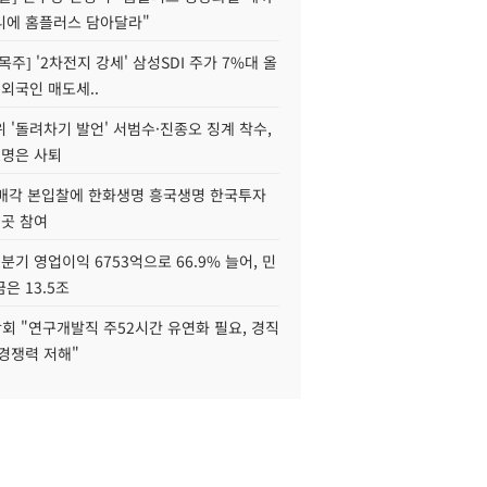
니에 홈플러스 담아달라"
목주] '2차전지 강세' 삼성SDI 주가 7%대 올
 외국인 매도세..
 '돌려차기 발언' 서범수·진종오 징계 착수,
2명은 사퇴
 매각 본입찰에 한화생명 흥국생명 한국투자
3곳 참여
분기 영업이익 6753억으로 66.9% 늘어, 민
은 13.5조
회 "연구개발직 주52시간 유연화 필요, 경직
경쟁력 저해"