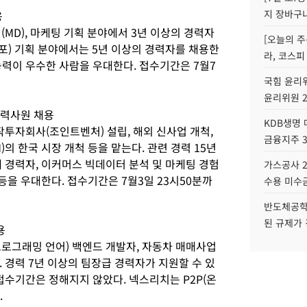
지 장바구
용
(MD), 마케팅 기획 분야에서 3년 이상의 경력자
[오늘의 주
점포) 기획 분야에서는 5년 이상의 경력자를 채용한
라, 코스피
능력이 우수한 사람을 우대한다. 접수기간은 7월7
국힘 윤리위
윤리위원 
경력사원 채용
KDB생명
작투자회사(조인트벤처) 설립, 해외 신사업 개척,
금융지주 
의 한국 시장 개척 등을 맡는다. 관련 경력 15년
 경력자, 이커머스 빅데이터 분석 및 마케팅 경험
가스공사 2
등을 우대한다. 접수기간은 7월3일 23시50분까
수용 미수금
반도체공학
된 규제가 
용
프로그래밍 언어) 백엔드 개발자, 자동차 매매사업
 경력 7년 이상의 팀장급 경력자가 지원할 수 있
접수기간은 정해지지 않았다. 넥스리치는 P2P(온
.