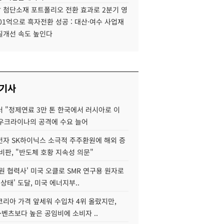
 첨단소재 포트폴리오 전환 효과로 2분기 영
01억으로 흑자전환 성공 : 대산·여수 사업재
질개선 속도 높인다
 기사
 "정제연료 3만 톤 한국에서 러시아로 이
 우크라이나의 공격에 수요 늘어
자 SK하이닉스 소극적 주주환원에 해외 증
비판, "반도체 호황 지속성 의문"
원 협력사' 미국 오클로 SMR 연구용 원자로
 상태' 도달, 미국 에너지부..
코리아 가격 앞세워 수입차 4위 올랐지만,
·벤츠보다 높은 공임비에 소비자 ..