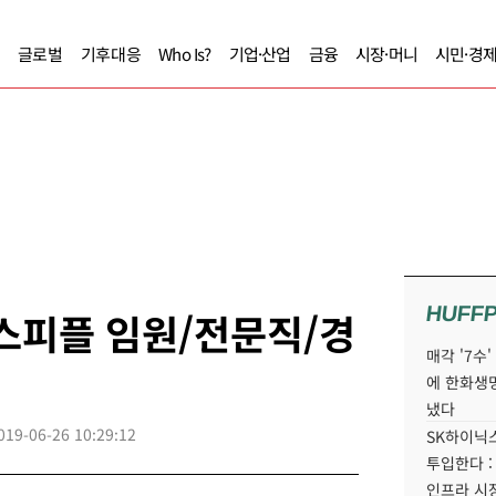
글로벌
기후대응
Who Is?
기업·산업
금융
시장·머니
시민·경
HUFF
니스피플 임원/전문직/경
매각 '7수
에 한화생
냈다
019-06-26 10:29:12
SK하이닉스
투입한다 :
인프라 시