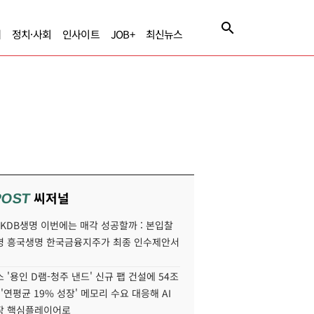
제
정치·사회
인사이트
JOB+
최신뉴스
씨저널
POST
' KDB생명 이번에는 매각 성공할까 : 본입찰
명 흥국생명 한국금융지주가 최종 인수제안서
 '용인 D램-청주 낸드' 신규 팹 건설에 54조
 '연평균 19% 성장' 메모리 수요 대응해 AI
장 핵심플레이어로