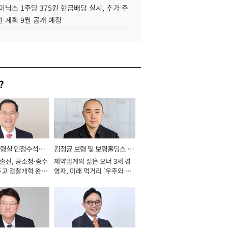
이닉스 1주당 375원 현금배당 실시, 추가 주
 계획 9월 공개 예정
?
통령실 민정수석비
김정균 보령 및 보령홀딩스 대
 출신, 공소청·중수
제약업계의 젊은 오너 3세 경
표이사 사장
두고 검찰개혁 완수
영자, 미래 먹거리 '우주와 헬
년]
스케어' 공들여 [2026년]