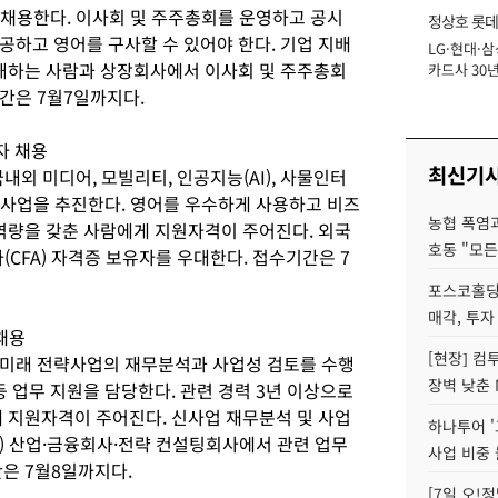
채용한다. 이사회 및 주주총회를 운영하고 공시
정상호 롯데
공하고 영어를 구사할 수 있어야 한다. 기업 지배
LG·현대·삼
장
이해하는 사람과 상장회사에서 이사회 및 주주총회
카드사 30년
에 '초집중' 
간은 7월7일까지다.
자 채용
최신기
국내외 미디어, 모빌리티, 인공지능(AI), 사물인터
신규 사업을 추진한다. 영어를 우수하게 사용하고 비즈
농협 폭염과
 역량을 갖춘 사람에게 지원자격이 주어진다. 외국
호동 "모든
(CFA) 자격증 보유자를 우대한다. 접수기간은 7
포스코홀딩
매각, 투자
채용
[현장] 컴
 미래 전략사업의 재무분석과 사업성 검토를 수행
장벽 낮춘 
등 업무 지원을 담당한다. 관련 경력 3년 이상으로
게 지원자격이 주어진다. 신사업 재무분석 및 사업
하나투어 '
T) 산업·금융회사·전략 컨설팅회사에서 관련 업무
사업 비중 
은 7월8일까지다.
[7일 오!