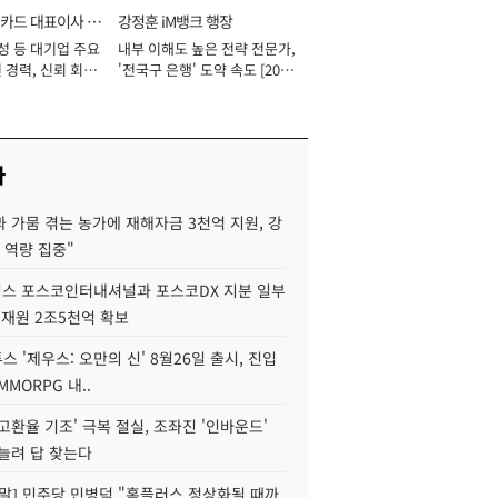
카드 대표이사 사
강정훈 iM뱅크 행장
성 등 대기업 주요
내부 이해도 높은 전략 전문가,
 경력, 신뢰 회복
'전국구 은행' 도약 속도 [2026
[2026년]
년]
사
 가뭄 겪는 농가에 재해자금 3천억 지원, 강
 역량 집중"
스 포스코인터내셔널과 포스코DX 지분 일부
 재원 2조5천억 확보
투스 '제우스: 오만의 신' 8월26일 출시, 진입
MMORPG 내..
고환율 기조' 극복 절실, 조좌진 '인바운드'
늘려 답 찾는다
정말] 민주당 민병덕 "홈플러스 정상화될 때까