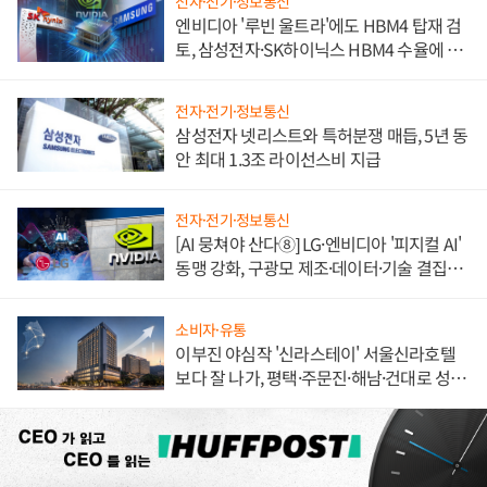
전자·전기·정보통신
엔비디아 '루빈 울트라'에도 HBM4 탑재 검
토, 삼성전자·SK하이닉스 HBM4 수율에 주
도권 갈린다
전자·전기·정보통신
삼성전자 넷리스트와 특허분쟁 매듭, 5년 동
안 최대 1.3조 라이선스비 지급
전자·전기·정보통신
[AI 뭉쳐야 산다⑧] LG·엔비디아 '피지컬 AI'
동맹 강화, 구광모 제조·데이터·기술 결집
해 종합 로보틱스 기업으로
소비자·유통
이부진 야심작 '신라스테이' 서울신라호텔
보다 잘 나가, 평택·주문진·해남·건대로 성
장판 더 넓힌다