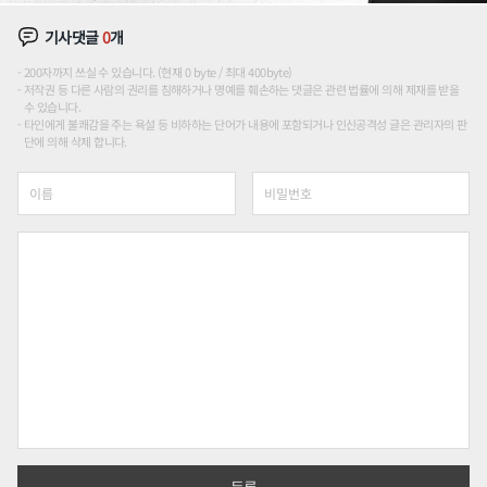
기사댓글
0
개
200자까지 쓰실 수 있습니다. (현재 0 byte / 최대 400byte)
저작권 등 다른 사람의 권리를 침해하거나 명예를 훼손하는 댓글은 관련 법률에 의해 제재를 받을
수 있습니다.
타인에게 불쾌감을 주는 욕설 등 비하하는 단어가 내용에 포함되거나 인신공격성 글은 관리자의 판
단에 의해 삭제 합니다.