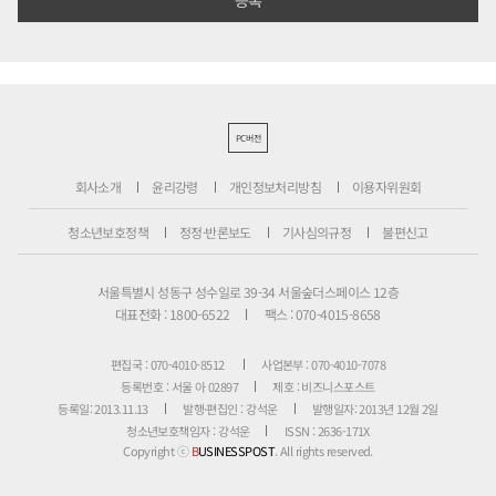
PC버전
회사소개
윤리강령
개인정보처리방침
이용자위원회
청소년보호정책
정정·반론보도
기사심의규정
불편신고
서울특별시 성동구 성수일로 39-34 서울숲더스페이스 12층
대표전화 : 1800-6522
팩스 : 070-4015-8658
편집국 : 070-4010-8512
사업본부 : 070-4010-7078
등록번호 : 서울 아 02897
제호 : 비즈니스포스트
등록일: 2013.11.13
발행·편집인 : 강석운
발행일자: 2013년 12월 2일
청소년보호책임자 : 강석운
ISSN : 2636-171X
Copyright ⓒ
B
USINESSPOST
. All rights reserved.