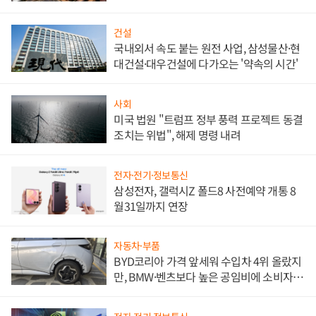
비"
건설
국내외서 속도 붙는 원전 사업, 삼성물산·현
대건설·대우건설에 다가오는 '약속의 시간'
사회
미국 법원 "트럼프 정부 풍력 프로젝트 동결
조치는 위법", 해제 명령 내려
전자·전기·정보통신
삼성전자, 갤럭시Z 폴드8 사전예약 개통 8
월31일까지 연장
자동차·부품
BYD코리아 가격 앞세워 수입차 4위 올랐지
만, BMW·벤츠보다 높은 공임비에 소비자
불만 폭발