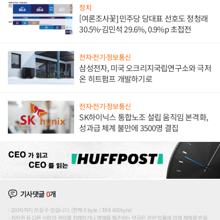
정치
[여론조사꽃] 민주당 당대표 선호도 정청래
30.5%·김민석 29.6%, 0.9%p 초접전
전자·전기·정보통신
삼성전자, 미국 오크리지국립연구소와 극저
온 히트펌프 개발하기로
전자·전기·정보통신
SK하이닉스 통합노조 설립 움직임 본격화,
성과급 체계 불만에 3500명 결집
기사댓글
0
개
200자까지 쓰실 수 있습니다. (현재 0 byte / 최대 400byte)
저작권 등 다른 사람의 권리를 침해하거나 명예를 훼손하는 댓글은 관련 법률에 의해 제재를 받을