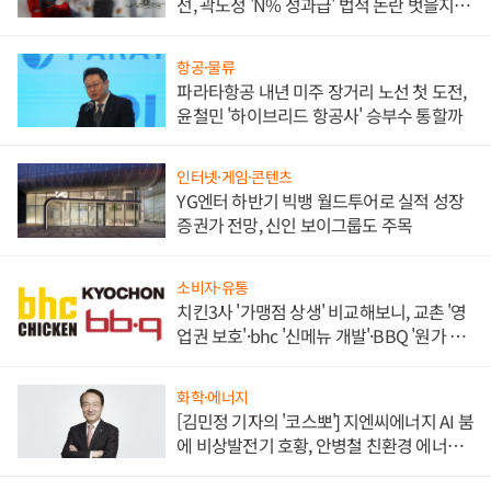
선, 곽노정 'N% 성과급' 법적 논란 벗을지 주
목
항공·물류
파라타항공 내년 미주 장거리 노선 첫 도전,
윤철민 '하이브리드 항공사' 승부수 통할까
인터넷·게임·콘텐츠
YG엔터 하반기 빅뱅 월드투어로 실적 성장
증권가 전망, 신인 보이그룹도 주목
소비자·유통
치킨3사 '가맹점 상생' 비교해보니, 교촌 '영
업권 보호'·bhc '신메뉴 개발'·BBQ '원가 부
담'
화학·에너지
[김민정 기자의 '코스뽀'] 지엔씨에너지 AI 붐
에 비상발전기 호황, 안병철 친환경 에너지
발전전문기업 향한다