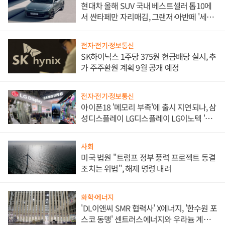
현대차 올해 SUV 국내 베스트셀러 톱10에
서 싼타페만 자리매김, 그랜저·아반떼 '세단
쌍끌이'로 내수 방어
전자·전기·정보통신
SK하이닉스 1주당 375원 현금배당 실시, 추
가 주주환원 계획 9월 공개 예정
전자·전기·정보통신
아이폰18 '메모리 부족'에 출시 지연되나, 삼
성디스플레이 LG디스플레이 LG이노텍 '탈
애플' 수익 다각화 속도
사회
미국 법원 "트럼프 정부 풍력 프로젝트 동결
조치는 위법", 해제 명령 내려
화학·에너지
'DL이앤씨 SMR 협력사' X에너지, '한수원 포
스코 동맹' 센트러스에너지와 우라늄 계약