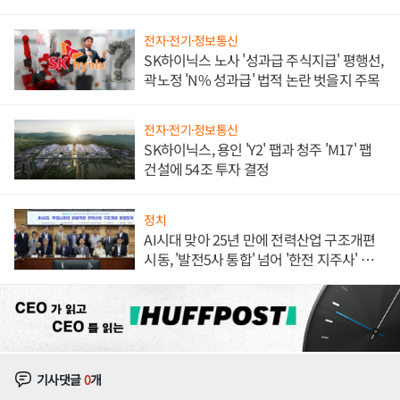
체결
전자·전기·정보통신
SK하이닉스 노사 '성과급 주식지급' 평행선,
곽노정 'N% 성과급' 법적 논란 벗을지 주목
전자·전기·정보통신
SK하이닉스, 용인 'Y2' 팹과 청주 'M17' 팹
건설에 54조 투자 결정
정치
AI시대 맞아 25년 만에 전력산업 구조개편
시동, '발전5사 통합' 넘어 '한전 지주사' 재편
론도
기사댓글
0
개