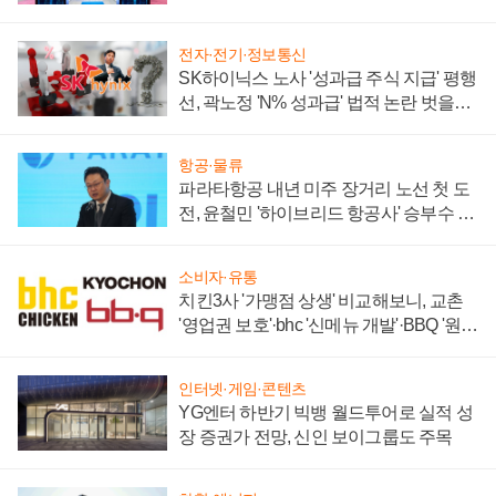
부각
전자·전기·정보통신
SK하이닉스 노사 '성과급 주식 지급' 평행
선, 곽노정 'N% 성과급' 법적 논란 벗을지
주목
항공·물류
파라타항공 내년 미주 장거리 노선 첫 도
전, 윤철민 '하이브리드 항공사' 승부수 통
할까
소비자·유통
치킨3사 '가맹점 상생' 비교해보니, 교촌
'영업권 보호'·bhc '신메뉴 개발'·BBQ '원가
부담'
인터넷·게임·콘텐츠
YG엔터 하반기 빅뱅 월드투어로 실적 성
장 증권가 전망, 신인 보이그룹도 주목