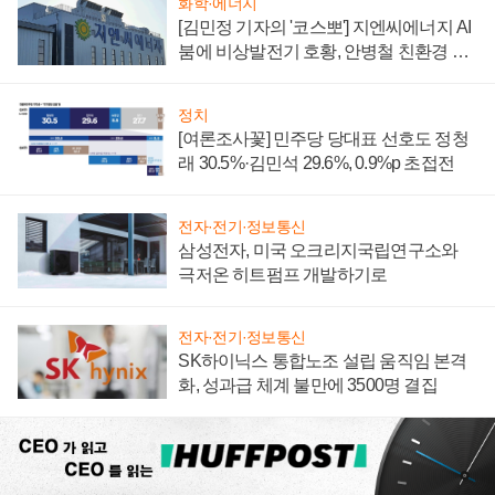
화학·에너지
[김민정 기자의 '코스뽀'] 지엔씨에너지 AI
붐에 비상발전기 호황, 안병철 친환경 에
너지 발전전문기업 향한다
정치
[여론조사꽃] 민주당 당대표 선호도 정청
래 30.5%·김민석 29.6%, 0.9%p 초접전
전자·전기·정보통신
삼성전자, 미국 오크리지국립연구소와
극저온 히트펌프 개발하기로
전자·전기·정보통신
SK하이닉스 통합노조 설립 움직임 본격
화, 성과급 체계 불만에 3500명 결집