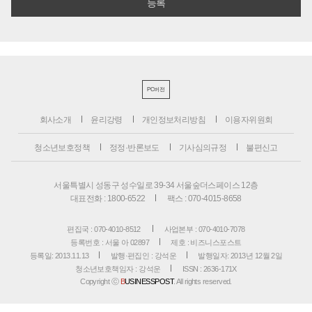
PC버전
회사소개
윤리강령
개인정보처리방침
이용자위원회
청소년보호정책
정정·반론보도
기사심의규정
불편신고
서울특별시 성동구 성수일로 39-34 서울숲더스페이스 12층
대표전화 : 1800-6522
팩스 : 070-4015-8658
편집국 : 070-4010-8512
사업본부 : 070-4010-7078
등록번호 : 서울 아 02897
제호 : 비즈니스포스트
등록일: 2013.11.13
발행·편집인 : 강석운
발행일자: 2013년 12월 2일
청소년보호책임자 : 강석운
ISSN : 2636-171X
Copyright ⓒ
B
USINESSPOST
. All rights reserved.