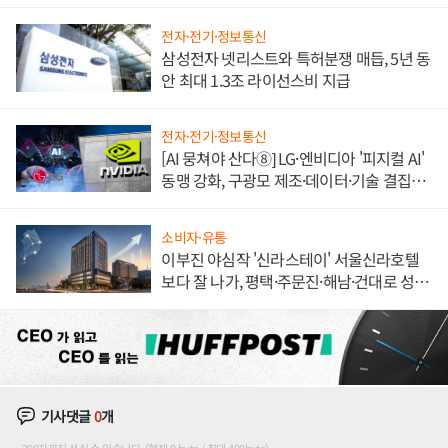
도권 갈린다
전자·전기·정보통신
삼성전자 넷리스트와 특허분쟁 매듭, 5년 동
안 최대 1.3조 라이선스비 지급
전자·전기·정보통신
[AI 뭉쳐야 산다⑧] LG·엔비디아 '피지컬 AI'
동맹 강화, 구광모 제조·데이터·기술 결집
해 종합 로보틱스 기업으로
소비자·유통
이부진 야심작 '신라스테이' 서울신라호텔
보다 잘 나가, 평택·주문진·해남·건대로 성
장판 더 넓힌다
기사댓글
0
개
200자까지 쓰실 수 있습니다. (현재 0 byte / 최대 400byte)