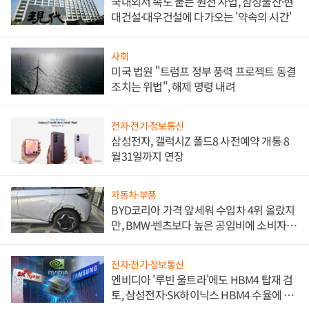
국내외서 속도 붙는 원전 사업, 삼성물산·현
대건설·대우건설에 다가오는 '약속의 시간'
사회
미국 법원 "트럼프 정부 풍력 프로젝트 동결
조치는 위법", 해제 명령 내려
전자·전기·정보통신
삼성전자, 갤럭시Z 폴드8 사전예약 개통 8
월31일까지 연장
자동차·부품
BYD코리아 가격 앞세워 수입차 4위 올랐지
만, BMW·벤츠보다 높은 공임비에 소비자
불만 폭발
전자·전기·정보통신
엔비디아 '루빈 울트라'에도 HBM4 탑재 검
토, 삼성전자·SK하이닉스 HBM4 수율에 주