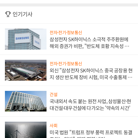
인기기사
전자·전기·정보통신
삼성전자 SK하이닉스 소극적 주주환원에
해외 증권가 비판, "반도체 호황 지속성 의
문"
전자·전기·정보통신
외신 "삼성전자 SK하이닉스 중국 공장용 현
지 생산 반도체 장비 시험, 미국 수출통제 대
비"
건설
국내외서 속도 붙는 원전 사업, 삼성물산·현
대건설·대우건설에 다가오는 '약속의 시간'
사회
미국 법원 "트럼프 정부 풍력 프로젝트 동결