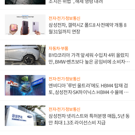
조치는 위법", 해제 명령 내려
전자·전기·정보통신
삼성전자, 갤럭시Z 폴드8 사전예약 개통 8
월31일까지 연장
자동차·부품
BYD코리아 가격 앞세워 수입차 4위 올랐지
만, BMW·벤츠보다 높은 공임비에 소비자
불만 폭발
전자·전기·정보통신
엔비디아 '루빈 울트라'에도 HBM4 탑재 검
토, 삼성전자·SK하이닉스 HBM4 수율에 주
도권 갈린다
전자·전기·정보통신
삼성전자 넷리스트와 특허분쟁 매듭, 5년 동
안 최대 1.3조 라이선스비 지급