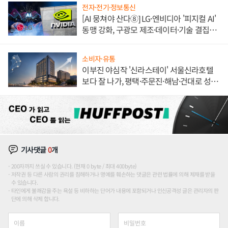
전자·전기·정보통신
[AI 뭉쳐야 산다⑧] LG·엔비디아 '피지컬 AI'
동맹 강화, 구광모 제조·데이터·기술 결집
해 종합 로보틱스 기업으로
소비자·유통
이부진 야심작 '신라스테이' 서울신라호텔
보다 잘 나가, 평택·주문진·해남·건대로 성
장판 더 넓힌다
기사댓글
0
개
200자까지 쓰실 수 있습니다. (현재 0 byte / 최대 400byte)
저작권 등 다른 사람의 권리를 침해하거나 명예를 훼손하는 댓글은 관련 법률에 의해 제재를 받을
수 있습니다.
타인에게 불쾌감을 주는 욕설 등 비하하는 단어가 내용에 포함되거나 인신공격성 글은 관리자의 판
단에 의해 삭제 합니다.