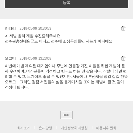
리리리
2019-05-09 20:30:53
네 제발 빨리 개발 추진좀해주세요
전주판흥선대원군도 아니고 전주에 소상공인들만 사는게 아니에요
오그티
2019-05-09 13:23:08
이번에 개발 계획은 대기업이나 주변에 건물땅 가진 이들을 위한 개발이 될
까 우려하여..여러분들이 걱정하고 반대도 하는 것 같습니다. 개발이 되면 편
리할 수 있고, 보기에도 좋을 수 있겠지만..서울이나 부산처럼 땅값 집값 잔뜩
오르고... 그러면 점점 서민들의 삶을 올가미처럼 조이는 개발이 될 것 같아
걱정이 됩니다.
PC버전
회사소개
윤리강령
개인정보처리방침
이용자위원회