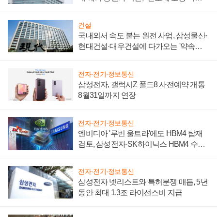
성 의문"
건설
국내외서 속도 붙는 원전 사업, 삼성물산·
현대건설·대우건설에 다가오는 '약속의
시간'
전자·전기·정보통신
삼성전자, 갤럭시Z 폴드8 사전예약 개통
8월31일까지 연장
전자·전기·정보통신
엔비디아 '루빈 울트라'에도 HBM4 탑재
검토, 삼성전자·SK하이닉스 HBM4 수율
에 주도권 갈린다
전자·전기·정보통신
삼성전자 넷리스트와 특허분쟁 매듭, 5년
동안 최대 1.3조 라이선스비 지급