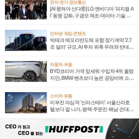
전자·전기·정보통신
[AI 뭉쳐야 산다⑧] LG·엔비디아 '피지컬 A
I' 동맹 강화, 구광모 제조·데이터·기술 결
집해 종합 로보틱스 기업으로
인터넷·게임·콘텐츠
빅테크 메모리반도체 포함 장기계약 '2.7
조 달러' 규모, AI 투자 위축 우려와 반대
신호
자동차·부품
BYD코리아 가격 앞세워 수입차 4위 올랐
지만, BMW·벤츠보다 높은 공임비에 소비
자 불만 폭발
소비자·유통
이부진 야심작 '신라스테이' 서울신라호
텔보다 잘 나가, 평택·주문진·해남·건대로
성장판 더 넓힌다