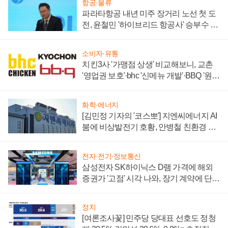
항공·물류
파라타항공 내년 미주 장거리 노선 첫 도
전, 윤철민 '하이브리드 항공사' 승부수 통
할까
소비자·유통
치킨3사 '가맹점 상생' 비교해보니, 교촌
'영업권 보호'·bhc '신메뉴 개발'·BBQ '원가
부담'
화학·에너지
[김민정 기자의 '코스뽀'] 지엔씨에너지 AI
붐에 비상발전기 호황, 안병철 친환경 에
너지 발전전문기업 향한다
전자·전기·정보통신
삼성전자 SK하이닉스 D램 가격에 해외
증권가 '고점' 시각 나와, 장기 계약에 단점
부각
정치
[여론조사꽃] 민주당 당대표 선호도 정청