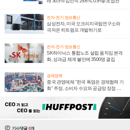
래 30.5%·김민석 29.6%, 0.9%p 초접전
전자·전기·정보통신
삼성전자, 미국 오크리지국립연구소와
극저온 히트펌프 개발하기로
전자·전기·정보통신
SK하이닉스 통합노조 설립 움직임 본격
화, 성과급 체계 불만에 3500명 결집
경제정책
중국 관영매체 "한국 폭염은 경제협력 기
회" 주장, 소비자 수요와 공급망 장점 강
조
기사댓글
0
개