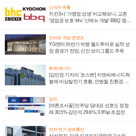
소비자·유통
치킨3사 '가맹점 상생' 비교해보니, 교촌
'영업권 보호'·bhc '신메뉴 개발'·BBQ '원가
부담'
인터넷·게임·콘텐츠
YG엔터 하반기 빅뱅 월드투어로 실적 성
장 증권가 전망, 신인 보이그룹도 주목
화학·에너지
[김민정 기자의 '코스뽀'] 지엔씨에너지 AI
붐에 비상발전기 호황, 안병철 친환경 에
너지 발전전문기업 향한다
정치
[여론조사꽃] 민주당 당대표 선호도 정청
래 30.5%·김민석 29.6%, 0.9%p 초접전
전자·전기·정보통신
삼성전자, 미국 오크리지국립연구소와