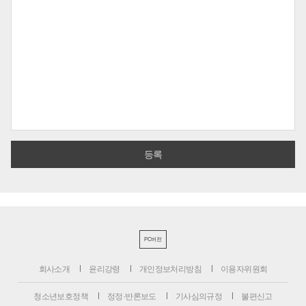
PC버전
회사소개
윤리강령
개인정보처리방침
이용자위원회
청소년보호정책
정정·반론보도
기사심의규정
불편신고