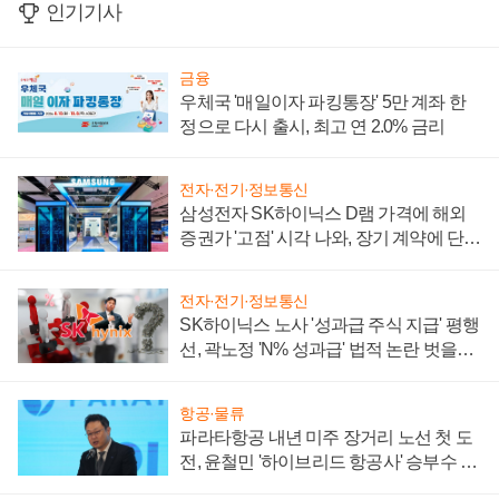
인기기사
금융
우체국 '매일이자 파킹통장' 5만 계좌 한
정으로 다시 출시, 최고 연 2.0% 금리
전자·전기·정보통신
삼성전자 SK하이닉스 D램 가격에 해외
증권가 '고점' 시각 나와, 장기 계약에 단점
부각
전자·전기·정보통신
SK하이닉스 노사 '성과급 주식 지급' 평행
선, 곽노정 'N% 성과급' 법적 논란 벗을지
주목
항공·물류
파라타항공 내년 미주 장거리 노선 첫 도
전, 윤철민 '하이브리드 항공사' 승부수 통
할까