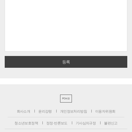
PC버전
회사소개
윤리강령
개인정보처리방침
이용자위원회
청소년보호정책
정정·반론보도
기사심의규정
불편신고