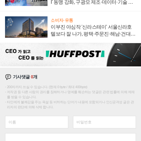
I' 동맹 강화, 구광모 제조·데이터·기술 결
집해 종합 로보틱스 기업으로
소비자·유통
이부진 야심작 '신라스테이' 서울신라호
텔보다 잘 나가, 평택·주문진·해남·건대로
성장판 더 넓힌다
기사댓글
0
개
200자까지 쓰실 수 있습니다. (현재 0 byte / 최대 400byte)
저작권 등 다른 사람의 권리를 침해하거나 명예를 훼손하는 댓글은 관련 법률에 의해 제재
를 받을 수 있습니다.
타인에게 불쾌감을 주는 욕설 등 비하하는 단어가 내용에 포함되거나 인신공격성 글은 관
리자의 판단에 의해 삭제 합니다.