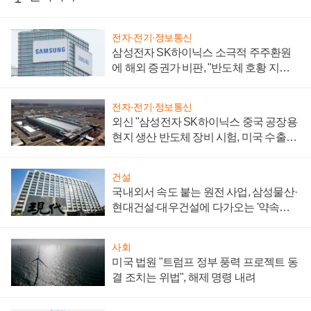
전자·전기·정보통신
삼성전자 SK하이닉스 소극적 주주환원
에 해외 증권가 비판, "반도체 호황 지속
성 의문"
전자·전기·정보통신
외신 "삼성전자 SK하이닉스 중국 공장용
현지 생산 반도체 장비 시험, 미국 수출통
제 대비"
건설
국내외서 속도 붙는 원전 사업, 삼성물산·
현대건설·대우건설에 다가오는 '약속의
시간'
사회
미국 법원 "트럼프 정부 풍력 프로젝트 동
결 조치는 위법", 해제 명령 내려