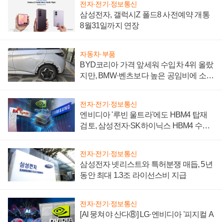
전자·전기·정보통신
삼성전자, 갤럭시Z 폴드8 사전예약 개통
8월31일까지 연장
자동차·부품
BYD코리아 가격 앞세워 수입차 4위 올랐
지만, BMW·벤츠보다 높은 공임비에 소비
자 불만 폭발
전자·전기·정보통신
엔비디아 '루빈 울트라'에도 HBM4 탑재
검토, 삼성전자·SK하이닉스 HBM4 수율
에 주도권 갈린다
전자·전기·정보통신
삼성전자 넷리스트와 특허분쟁 매듭, 5년
동안 최대 1.3조 라이선스비 지급
전자·전기·정보통신
[AI 뭉쳐야 산다⑧] LG·엔비디아 '피지컬 A