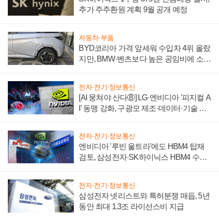
추가 주주환원 계획 9월 공개 예정
자동차·부품
BYD코리아 가격 앞세워 수입차 4위 올랐
지만, BMW·벤츠보다 높은 공임비에 소비
자 불만 폭발
전자·전기·정보통신
[AI 뭉쳐야 산다⑧] LG·엔비디아 '피지컬 A
I' 동맹 강화, 구광모 제조·데이터·기술 결
집해 종합 로보틱스 기업으로
전자·전기·정보통신
엔비디아 '루빈 울트라'에도 HBM4 탑재
검토, 삼성전자·SK하이닉스 HBM4 수율
에 주도권 갈린다
전자·전기·정보통신
삼성전자 넷리스트와 특허분쟁 매듭, 5년
동안 최대 1.3조 라이선스비 지급