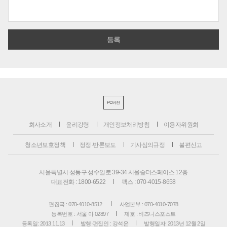
PC버전
회사소개
윤리강령
개인정보처리방침
이용자위원회
청소년보호정책
정정·반론보도
기사심의규정
불편신고
서울특별시 성동구 성수일로 39-34 서울숲더스페이스 12층
대표전화 : 1800-6522
팩스 : 070-4015-8658
편집국 : 070-4010-8512
사업본부 : 070-4010-7078
등록번호 : 서울 아 02897
제호 : 비즈니스포스트
등록일: 2013.11.13
발행·편집인 : 강석운
발행일자: 2013년 12월 2일