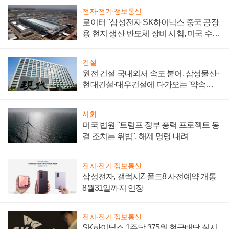
전자·전기·정보통신
로이터 "삼성전자 SK하이닉스 중국 공장
용 현지 생산 반도체 장비 시험, 미국 수출
통제 대비"
건설
원전 건설 국내외서 속도 붙어, 삼성물산·
현대건설·대우건설에 다가오는 '약속의
시간'
사회
미국 법원 "트럼프 정부 풍력 프로젝트 동
결 조치는 위법", 해제 명령 내려
전자·전기·정보통신
삼성전자, 갤럭시Z 폴드8 사전예약 개통
8월31일까지 연장
전자·전기·정보통신
SK하이닉스 1주당 375원 현금배당 실시,