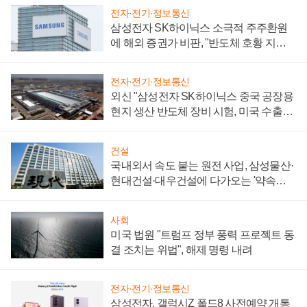
전자·전기·정보통신
삼성전자 SK하이닉스 소극적 주주환원
에 해외 증권가 비판, "반도체 호황 지속
성 의문"
전자·전기·정보통신
외신 "삼성전자 SK하이닉스 중국 공장용
현지 생산 반도체 장비 시험, 미국 수출통
제 대비"
건설
국내외서 속도 붙는 원전 사업, 삼성물산·
현대건설·대우건설에 다가오는 '약속의
시간'
사회
미국 법원 "트럼프 정부 풍력 프로젝트 동
결 조치는 위법", 해제 명령 내려
전자·전기·정보통신
삼성전자, 갤럭시Z 폴드8 사전예약 개통