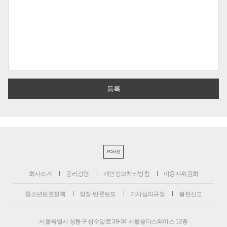
PC버전
회사소개
윤리강령
개인정보처리방침
이용자위원회
청소년보호정책
정정·반론보도
기사심의규정
불편신고
서울특별시 성동구 성수일로 39-34 서울숲더스페이스 12층