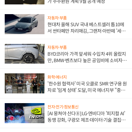
가 주주환원 계획 9월 공개 예정
자동차·부품
현대차 올해 SUV 국내 베스트셀러 톱10에
서 싼타페만 자리매김, 그랜저·아반떼 '세단
쌍끌이'로 내수 방어
자동차·부품
BYD코리아 가격 앞세워 수입차 4위 올랐지
만, BMW·벤츠보다 높은 공임비에 소비자
불만 폭발
화학·에너지
'한수원 협력사' 미국 오클로 SMR 연구용 원
자로 '임계 상태' 도달, 미국 에너지부 "중요
한 이정표"
전자·전기·정보통신
[AI 뭉쳐야 산다⑧] LG·엔비디아 '피지컬 AI'
동맹 강화, 구광모 제조·데이터·기술 결집
해 종합 로보틱스 기업으로