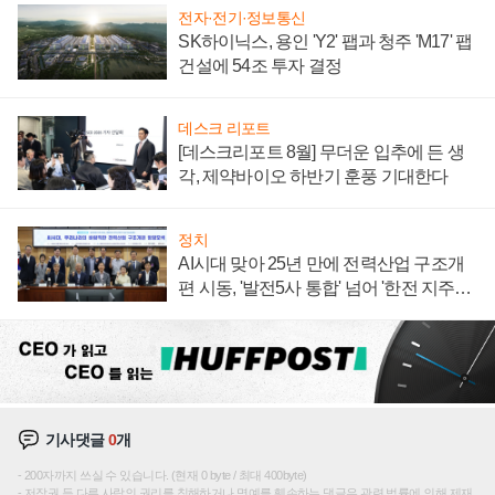
전자·전기·정보통신
SK하이닉스, 용인 'Y2' 팹과 청주 'M17' 팹
건설에 54조 투자 결정
데스크 리포트
[데스크리포트 8월] 무더운 입추에 든 생
각, 제약바이오 하반기 훈풍 기대한다
정치
AI시대 맞아 25년 만에 전력산업 구조개
편 시동, '발전5사 통합' 넘어 '한전 지주사'
재편론도
기사댓글
0
개
200자까지 쓰실 수 있습니다. (현재 0 byte / 최대 400byte)
저작권 등 다른 사람의 권리를 침해하거나 명예를 훼손하는 댓글은 관련 법률에 의해 제재