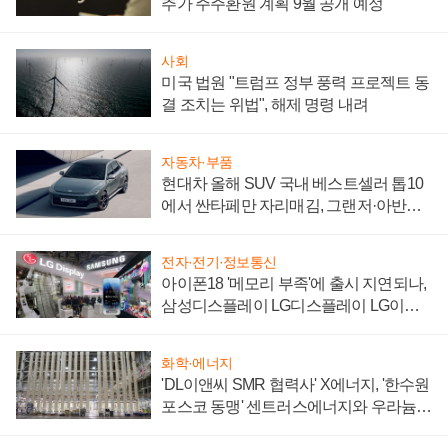
추가 주주환원 계획 9월 공개 예정
사회
미국 법원 "트럼프 정부 풍력 프로젝트 동
결 조치는 위법", 해제 명령 내려
자동차·부품
현대차 올해 SUV 국내 베스트셀러 톱10
에서 싼타페만 자리매김, 그랜저·아반떼
'세단 쌍끌이'로 내수 방어
전자·전기·정보통신
아이폰18 '메모리 부족'에 출시 지연되나,
삼성디스플레이 LG디스플레이 LG이노
텍 '탈애플' 수익 다각화 속도
화학·에너지
'DL이앤씨 SMR 협력사' X에너지, '한수원
포스코 동맹' 센트러스에너지와 우라늄
계약 체결