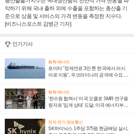
총산출물가지수는 국내생산품의 전반적 가격 변동을 파
악하기 위해 국내 출하 외에 수출을 포함하는 총산출 기
준으로 상품 및 서비스의 가격 변동을 측정한 지수다.
[비즈니스포스트 감병근 기자]
인기기사
화학·에너지
로이터 "정제연료 3만 톤 한국에서 러시
아로 이동", 우크라이나의 공격에 수요 늘
어
화학·에너지
'한수원 협력사' 미국 오클로 SMR 연구용
원자로 '임계 상태' 도달, 미국 에너지부
"중요한 이정표"
전자·전기·정보통신
SK하이닉스 1주당 375원 현금배당 실시,