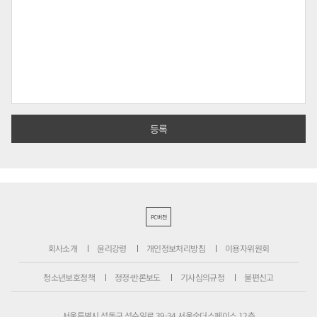
PC버전
회사소개
윤리강령
개인정보처리방침
이용자위원회
청소년보호정책
정정·반론보도
기사심의규정
불편신고
서울특별시 성동구 성수일로 39-34 서울숲더스페이스 12층