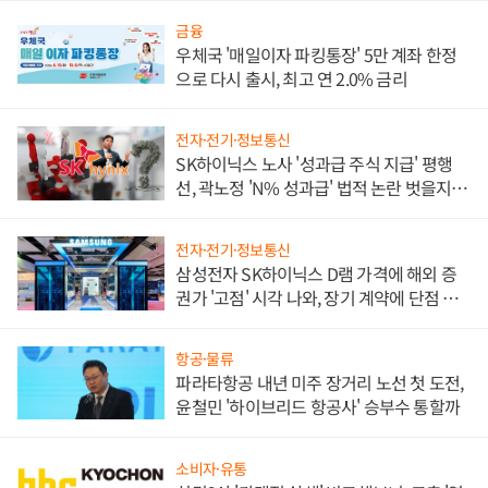
금융
우체국 '매일이자 파킹통장' 5만 계좌 한정
으로 다시 출시, 최고 연 2.0% 금리
전자·전기·정보통신
SK하이닉스 노사 '성과급 주식 지급' 평행
선, 곽노정 'N% 성과급' 법적 논란 벗을지 주
목
전자·전기·정보통신
삼성전자 SK하이닉스 D램 가격에 해외 증
권가 '고점' 시각 나와, 장기 계약에 단점 부
각
항공·물류
파라타항공 내년 미주 장거리 노선 첫 도전,
윤철민 '하이브리드 항공사' 승부수 통할까
소비자·유통