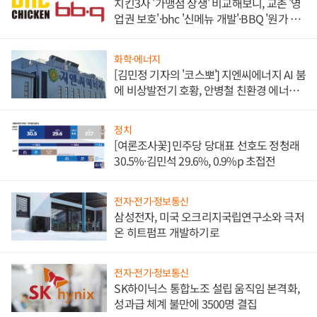
치킨3사 '가맹점 상생' 비교해보니, 교촌 '영
업권 보호'·bhc '신메뉴 개발'·BBQ '원가 부
담'
화학·에너지
[김민정 기자의 '코스뽀'] 지엔씨에너지 AI 붐
에 비상발전기 호황, 안병철 친환경 에너지
발전전문기업 향한다
정치
[여론조사꽃] 민주당 당대표 선호도 정청래
30.5%·김민석 29.6%, 0.9%p 초접전
전자·전기·정보통신
삼성전자, 미국 오크리지국립연구소와 극저
온 히트펌프 개발하기로
전자·전기·정보통신
SK하이닉스 통합노조 설립 움직임 본격화,
성과급 체계 불만에 3500명 결집