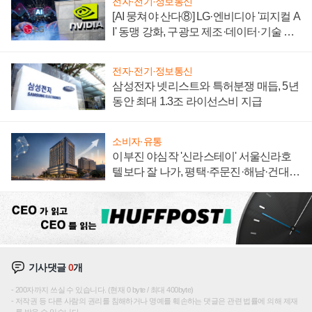
전자·전기·정보통신
[AI 뭉쳐야 산다⑧] LG·엔비디아 '피지컬 A
I' 동맹 강화, 구광모 제조·데이터·기술 결
집해 종합 로보틱스 기업으로
전자·전기·정보통신
삼성전자 넷리스트와 특허분쟁 매듭, 5년
동안 최대 1.3조 라이선스비 지급
소비자·유통
이부진 야심작 '신라스테이' 서울신라호
텔보다 잘 나가, 평택·주문진·해남·건대로
성장판 더 넓힌다
기사댓글
0
개
200자까지 쓰실 수 있습니다. (현재 0 byte / 최대 400byte)
저작권 등 다른 사람의 권리를 침해하거나 명예를 훼손하는 댓글은 관련 법률에 의해 제재
를 받을 수 있습니다.