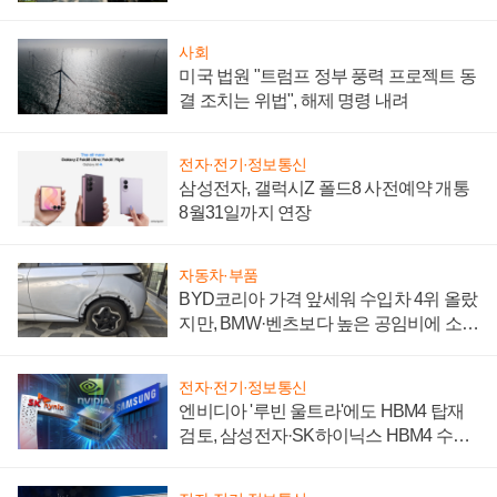
시간'
사회
미국 법원 "트럼프 정부 풍력 프로젝트 동
결 조치는 위법", 해제 명령 내려
전자·전기·정보통신
삼성전자, 갤럭시Z 폴드8 사전예약 개통
8월31일까지 연장
자동차·부품
BYD코리아 가격 앞세워 수입차 4위 올랐
지만, BMW·벤츠보다 높은 공임비에 소비
자 불만 폭발
전자·전기·정보통신
엔비디아 '루빈 울트라'에도 HBM4 탑재
검토, 삼성전자·SK하이닉스 HBM4 수율
에 주도권 갈린다