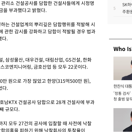
 관리소 건설공사를 담합한 건설사들에게 시정명
SK하
5
징금을 부과했다고 밝혔다.
주환원
생하는 건설업계의 뿌리깊은 담합행위를 적발해 시
에 관한 감시를 강화하고 담합이 적발될 경우 법과
했다.
Who Is
 삼성물산, 대우건설, 대림산업, GS건설, 한화
포스코엔지니어링, 금호산업 등 모두 22곳이다.
만 원으로 가장 많았고 한양(315억500만 원),
한찬식 대
었다.
'정통 검사'
서관
청 출범 앞
호남KTX 건설공사 담합으로 28개 건설사에 부과
맡아 [2026
째 규모다.
년까지 모두 27건의 공사에 입찰할 때 사전에 낙찰
 담합의혹을 피하기 위해 낙찰회사의 투찰율이