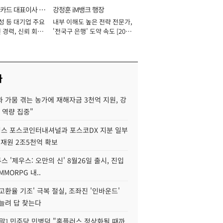
카드 대표이사 사
강정훈 iM뱅크 행장
성 등 대기업 주요
내부 이해도 높은 전략 전문가,
 경력, 신뢰 회복
'전국구 은행' 도약 속도 [2026
[2026년]
년]
사
 가뭄 겪는 농가에 재해자금 3천억 지원, 강
 역량 집중"
스 포스코인터내셔널과 포스코DX 지분 일부
 재원 2조5천억 확보
투스 '제우스: 오만의 신' 8월26일 출시, 진입
MMORPG 내..
고환율 기조' 극복 절실, 조좌진 '인바운드'
늘려 답 찾는다
정말] 민주당 민병덕 "홈플러스 정상화될 때까