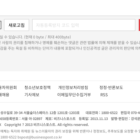
 수 있습니다. (현재 0 byte / 최대 400byte)
다른 사람의 권리를 침해하거나 명예를 훼손하는 댓글은 관련 법률에 의해 제재를 받을 수 있습니
쾌감을 주는 욕설 등 비하하는 단어가 내용에 포함되거나 인신공격성 글은 관리자의 판단에 의해
용자위원회
청소년보호정책
개인정보처리방침
정정·반론보도
인재채용
기사제보
이메일무단수집거부
RSS
수일로 39-34 서울숲더스페이스 12층 1201호-1203호
대표전화 : 1800-6522
편집국 070-4
8658
등록번호 : 서울 아 02897
제호: 비즈니스포스트
등록일: 2013.11.13
발행·편집인 : 강석
X
Copyright ? 2013 비즈니스포스트. All rights reserved.
 매체는 독자와 취재원 등 뉴스이용자의 권리 보장을 위해 반론이나 정정보도, 추후보도를 요청할 수 
0-6522 bspost@businesspost.co.kr