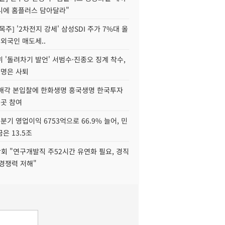
니에 홈플러스 담아달라"
목주] '2차전지 강세' 삼성SDI 주가 7%대 올
 외국인 매도세..
 '돌려차기 발언' 서범수·진종오 징계 착수,
2명은 사퇴
 매각 본입찰에 한화생명 흥국생명 한국투자
3곳 참여
분기 영업이익 6753억으로 66.9% 늘어, 민
은 13.5조
회 "연구개발직 주52시간 유연화 필요, 경직
경쟁력 저해"