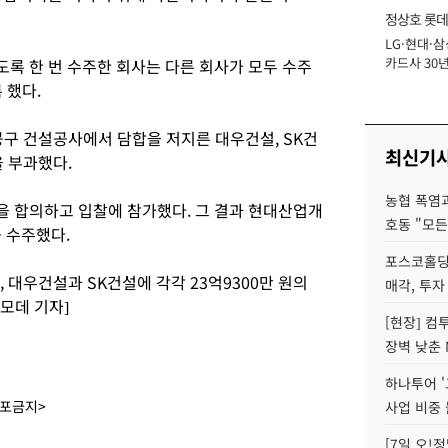
정상호 롯데
LG·현대·삼
장
카드사 30년
있도록 한 번 수주한 회사는 다른 회사가 모두 수주
에 '초집중' 
 했다.
구 건설공사에서 담합을 저지른 대우건설, SK건
최신기
을 부과했다.
농협 폭염과
 합의하고 입찰에 참가했다. 그 결과 현대산업개
호동 "모든
 수주했다.
포스코홀딩
 대우건설과 SK건설에 각각 23억9300만 원의
매각, 투자
모데 기자]
[현장] 컴
장벽 낮춘 
하나투어 '
배포금지>
사업 비중 
[7일 오!