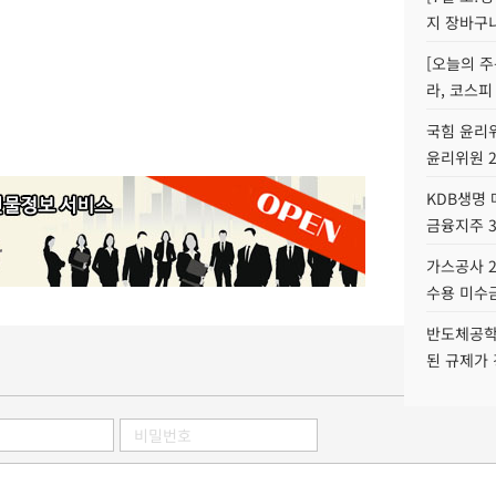
지 장바구
[오늘의 주
라, 코스피
국힘 윤리위
윤리위원 
KDB생명
금융지주 
가스공사 2
수용 미수금
반도체공학
된 규제가 