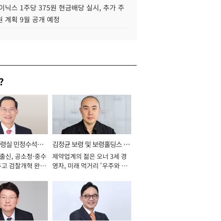
이닉스 1주당 375원 현금배당 실시, 추가 주
 계획 9월 공개 예정
?
통령실 민정수석비
김정균 보령 및 보령홀딩스 대
 출신, 공소청·중수
제약업계의 젊은 오너 3세 경
표이사 사장
두고 검찰개혁 완수
영자, 미래 먹거리 '우주와 헬
년]
스케어' 공들여 [2026년]