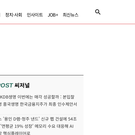
제
정치·사회
인사이트
JOB+
최신뉴스
씨저널
POST
' KDB생명 이번에는 매각 성공할까 : 본입찰
명 흥국생명 한국금융지주가 최종 인수제안서
 '용인 D램-청주 낸드' 신규 팹 건설에 54조
 '연평균 19% 성장' 메모리 수요 대응해 AI
장 핵심플레이어로