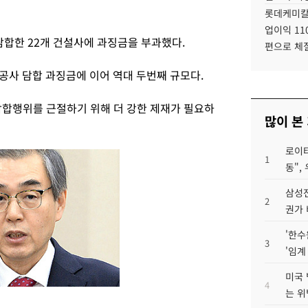
롯데케미칼
업이익 11
합한 22개 건설사에 과징금을 부과했다.
편으로 체
공사 담합 과징금에 이어 역대 두번째 규모다.
담합행위를 근절하기 위해 더 강한 제재가 필요하
많이 본
로이터
1
동",
삼성전
2
권가 
'한수
3
'임계
미국 
4
는 위