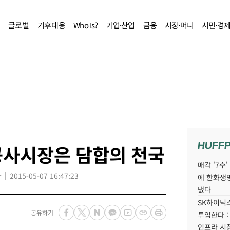
글로벌
기후대응
Who Is?
기업·산업
금융
시장·머니
시민·경
HUFF
공사시장은 담합의 천국
매각 '7수
r
2015-05-07 16:47:23
에 한화생
냈다
SK하이닉스
공유하기
투입한다 :
인프라 시