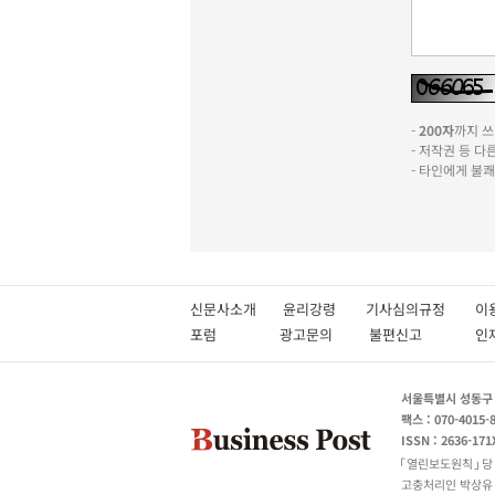
-
200자
까지 쓰실
- 저작권 등 
- 타인에게 불
신문사소개
윤리강령
기사심의규정
이
포럼
광고문의
불편신고
서울특별시 성동구 성
팩스 : 070-4015-
ISSN : 2636-171
열린보도원칙
당
고충처리인 박상유 180