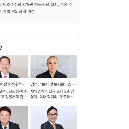
이닉스 1주당 375원 현금배당 실시, 추가 주
 계획 9월 공개 예정
?
통령실 민정수석비
김정균 보령 및 보령홀딩스 대
 출신, 공소청·중수
제약업계의 젊은 오너 3세 경
표이사 사장
두고 검찰개혁 완수
영자, 미래 먹거리 '우주와 헬
년]
스케어' 공들여 [2026년]