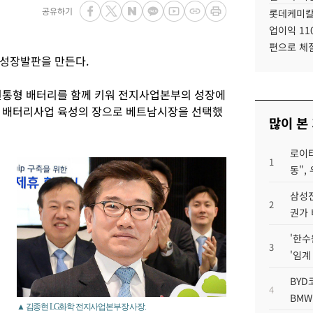
공유하기
롯데케미칼
업이익 11
편으로 체
 성장발판을 만든다.
원통형 배터리를 함께 키워 전지사업본부의 성장에
형 배터리사업 육성의 장으로 베트남시장을 선택했
많이 본
로이터
1
동",
삼성전
2
권가 
'한수
3
'임계
BYD
4
BMW
▲ 김종현 LG화학 전지사업본부장 사장.
는