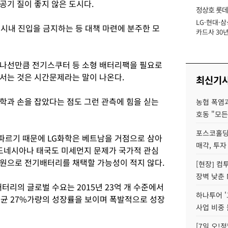
공기 질이 좋지 않은 도시다.
정상호 롯데
LG·현대·삼
장
 시내 진입을 금지하는 등 대책 마련에 분주한 모
카드사 30년
에 '초집중' 
 나선만큼 전기스쿠터 등 소형 배터리팩을 필요로
서는 것은 시간문제라는 말이 나온다.
최신기
학과 손을 잡았다는 점도 그런 관측에 힘을 싣는
농협 폭염과
호동 "모든
포스코홀딩
파르기 때문에 LG화학은 베트남을 거점으로 삼아
매각, 투자
인도네시아나 태국도 미세먼지 문제가 국가적 관심
원으로 전기배터리를 채택할 가능성이 적지 않다.
[현장] 컴
장벽 낮춘 
터리의 글로벌 수요는 2015년 23억 개 수준에서
하나투어 '
연 평균 27%가량의 성장률을 보이며 폭발적으로 성장
사업 비중 
[7일 오!