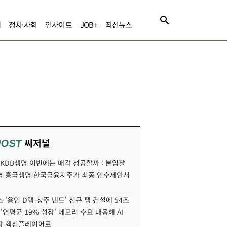
제
정치·사회
인사이트
JOB+
최신뉴스
씨저널
POST
' KDB생명 이번에는 매각 성공할까 : 본입찰
명 흥국생명 한국금융지주가 최종 인수제안서
 '용인 D램-청주 낸드' 신규 팹 건설에 54조
 '연평균 19% 성장' 메모리 수요 대응해 AI
장 핵심플레이어로