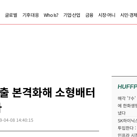
글로벌
기후대응
Who Is?
기업·산업
금융
시장·머니
시민·경
HUFF
진출 본격화해 소형배터
매각 '7수
다
에 한화생
냈다
9-04-08 14:40:15
SK하이닉스
투입한다 :
인프라 시