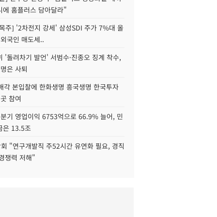
니에 홈플러스 담아달라"
목주] '2차전지 강세' 삼성SDI 주가 7%대 올
 외국인 매도세..
 '돌려차기 발언' 서범수·진종오 징계 착수,
2명은 사퇴
 매각 본입찰에 한화생명 흥국생명 한국투자
3곳 참여
분기 영업이익 6753억으로 66.9% 늘어, 민
은 13.5조
회 "연구개발직 주52시간 유연화 필요, 경직
경쟁력 저해"