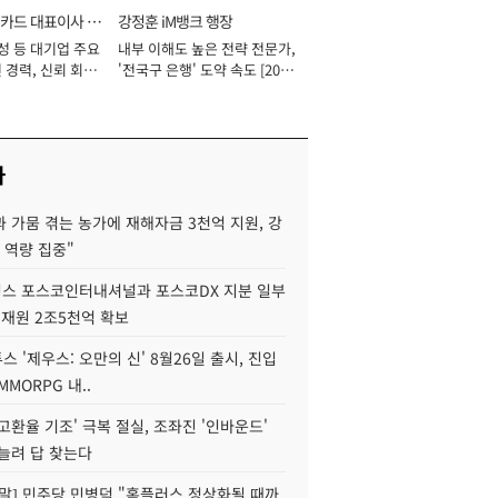
카드 대표이사 사
강정훈 iM뱅크 행장
성 등 대기업 주요
내부 이해도 높은 전략 전문가,
 경력, 신뢰 회복
'전국구 은행' 도약 속도 [2026
[2026년]
년]
사
 가뭄 겪는 농가에 재해자금 3천억 지원, 강
 역량 집중"
스 포스코인터내셔널과 포스코DX 지분 일부
 재원 2조5천억 확보
투스 '제우스: 오만의 신' 8월26일 출시, 진입
MMORPG 내..
고환율 기조' 극복 절실, 조좌진 '인바운드'
늘려 답 찾는다
정말] 민주당 민병덕 "홈플러스 정상화될 때까