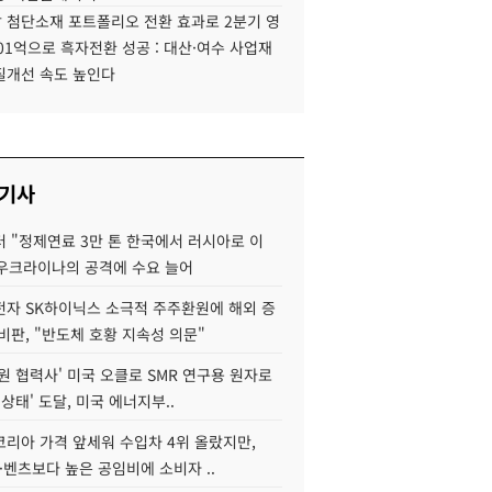
 첨단소재 포트폴리오 전환 효과로 2분기 영
01억으로 흑자전환 성공 : 대산·여수 사업재
질개선 속도 높인다
 기사
 "정제연료 3만 톤 한국에서 러시아로 이
 우크라이나의 공격에 수요 늘어
자 SK하이닉스 소극적 주주환원에 해외 증
비판, "반도체 호황 지속성 의문"
원 협력사' 미국 오클로 SMR 연구용 원자로
 상태' 도달, 미국 에너지부..
코리아 가격 앞세워 수입차 4위 올랐지만,
·벤츠보다 높은 공임비에 소비자 ..