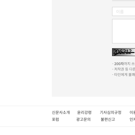
-
200자
까지 쓰실
- 저작권 등 
- 타인에게 불
신문사소개
윤리강령
기사심의규정
이
포럼
광고문의
불편신고