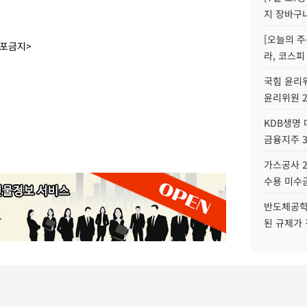
지 장바구
[오늘의 주
배포금지>
라, 코스피
국힘 윤리위
윤리위원 
KDB생명
금융지주 
가스공사 2
수용 미수금
반도체공학
된 규제가 