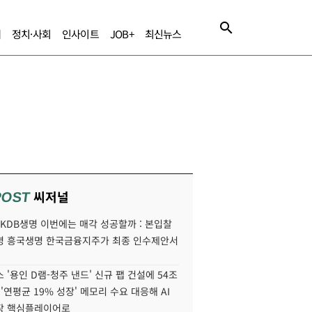
제
정치·사회
인사이트
JOB+
최신뉴스
씨저널
POST
' KDB생명 이번에는 매각 성공할까 : 본입찰
명 흥국생명 한국금융지주가 최종 인수제안서
 '용인 D램-청주 낸드' 신규 팹 건설에 54조
 '연평균 19% 성장' 메모리 수요 대응해 AI
장 핵심플레이어로