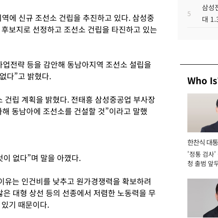
삼성전
5
역에 신규 조선소 건립을 추진하고 있다. 삼성중
대 1
 후보지로 선정하고 조선소 건립을 타진하고 있는
사업전략 등을 감안해 동남아지역 조선소 설립을
없다”고 밝혔다.
Who Is
 건립 계획을 밝혔다. 전태흥 삼성중공업 부사장
 투자해 동남아에 조선소를 건설할 것”이라고 말했
한찬식 대
'정통 검사'
서관
이 없다”며 말을 아꼈다.
청 출범 앞
맡아 [2026
이유는 인건비를 낮추고 원가경쟁력을 확보하려
않은 대형 상선 등의 선종에서 저렴한 노동력을 무
 있기 때문이다.