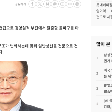
공유하기
롯데케미칼
업이익 11
편으로 체
건립으로 경영실적 부진에서 탈출할 돌파구를 마
많이 본
조가 변화하는데 맞춰 일반상선을 전문으로 건
다.
삼성전
1
권가 
미국 
2
는 위
BYD
3
BMW
[AI
4
강화,