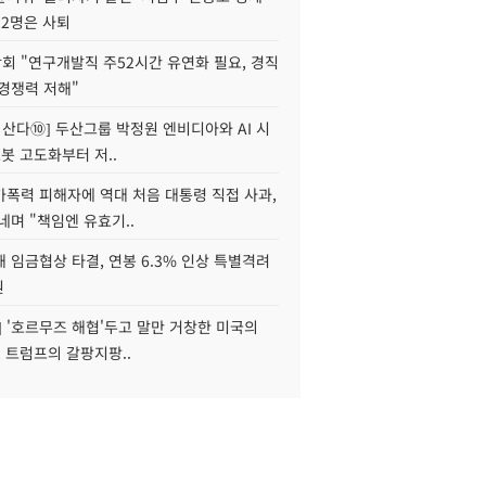
 2명은 사퇴
회 "연구개발직 주52시간 유연화 필요, 경직
경쟁력 저해"
야 산다⑩] 두산그룹 박정원 엔비디아와 AI 시
로봇 고도화부터 저..
가폭력 피해자에 역대 처음 대통령 직접 사과,
네며 "책임엔 유효기..
 임금협상 타결, 연봉 6.3% 인상 특별격려
원
] '호르무즈 해협'두고 말만 거창한 미국의
, 트럼프의 갈팡지팡..