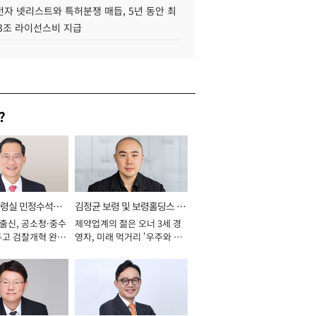
자 넷리스트와 특허분쟁 매듭, 5년 동안 최
.3조 라이선스비 지급
?
통령실 민정수석비
김정균 보령 및 보령홀딩스 대
 출신, 공소청·중수
제약업계의 젊은 오너 3세 경
표이사 사장
두고 검찰개혁 완수
영자, 미래 먹거리 '우주와 헬
년]
스케어' 공들여 [2026년]