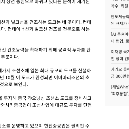
에서 상선 중심으로 바뀌고 있다는 분석이 제기된
착수, 위원
반도체공학
선과 벌크선을 건조하는 도크는 네 곳이다. 컨테
된 규제가 
있다. 컨테이너선과 벌크선 건조를 전문으로 하는
[AI 뭉쳐
대 협업, 
선 건조능력을 확대하기 위해 공격적 투자를 단
이재명 국
 부분이다.
흰 장미 건
카카오 올해
메가시 조선소에 일본 최대 규모의 도크를 신설하
금 300만
 내년 10월 이 도크가 완성되면 이마바리조선의 초
것으로 보인다.
[채널Who
'최후통첩'
원을 투자해 중국 랴오닝성 조선소 도크를 정비하고
 가와사키중공업이 조선사업에 대규모 투자를 단행
소를 운영하고 있으며 한진중공업은 필리핀 수