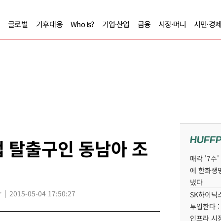
글로벌
기후대응
Who Is?
기업·산업
금융
시장·머니
시민·경
HUFF
 탈출구인 동남아 조
매각 '7수
에 한화생
냈다
r
2015-05-04 17:50:27
SK하이닉스
투입한다 :
인프라 시