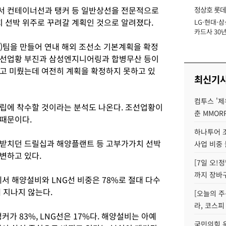
서 컨테이너선과 탱커 등 일반상선을 전문적으로
정상호 롯데
 선박 위주로 꾸려갈 계획인 것으로 알려졌다.
LG·현대·삼
장
카드사 30년
에 '초집중' 
)팀을 만들어 연내 해외 조선소 기본계획을 확정
조선업황 부진과 삼성엔지니어링과 합병무산 등이
고 미뤘는데 여전히 계획을 확정하지 못하고 있
최신기
컴투스 '제
립에 착수할 것이라는 분석도 나온다. 조선업황이
춘 MMOR
 때문이다.
하나투어 조
떠받치던 드릴십과 해양플랜트 등 고부가가치 선박
사업 비중 
변하고 있다.
[7일 오!
까지 장바
서 해양설비와 LNG선 비중은 78%로 절대 다수
 지나지 않는다.
[오늘의 주
라, 코스피
가 83%, LNG선은 17%다. 해양설비는 아예
국민의힘 