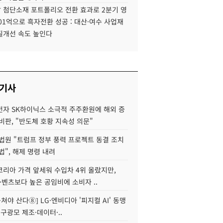
 첨단소재 포트폴리오 전환 효과로 2분기 영
01억으로 흑자전환 성공 : 대산·여수 사업재
질개선 속도 높인다
 기사
자 SK하이닉스 소극적 주주환원에 해외 증
비판, "반도체 호황 지속성 의문"
법원 "트럼프 정부 풍력 프로젝트 동결 조치
법", 해제 명령 내려
코리아 가격 앞세워 수입차 4위 올랐지만,
·벤츠보다 높은 공임비에 소비자 ..
 뭉쳐야 산다⑧] LG·엔비디아 '피지컬 AI' 동맹
 구광모 제조·데이터·..