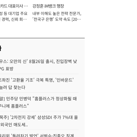
카드 대표이사 사
강정훈 iM뱅크 행장
성 등 대기업 주요
내부 이해도 높은 전략 전문가,
 경력, 신뢰 회복
'전국구 은행' 도약 속도 [2026
[2026년]
년]
사
우스: 오만의 신' 8월26일 출시, 진입장벽 낮
PG 표방
좌진 '고환율 기조' 극복 특명, '인바운드'
늘려 답 찾는다
정말] 민주당 민병덕 "홈플러스가 정상화될 때
구니에 홈플러스"
목주] '2차전지 강세' 삼성SDI 주가 7%대 올
 외국인 매도세..
윤리위 '돌려차기 발언' 서범수·진종오 징계