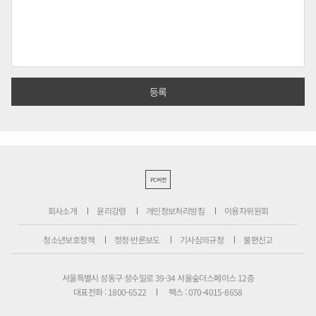
PC버전
회사소개
윤리강령
개인정보처리방침
이용자위원회
청소년보호정책
정정·반론보도
기사심의규정
불편신고
서울특별시 성동구 성수일로 39-34 서울숲더스페이스 12층
대표전화 : 1800-6522
팩스 : 070-4015-8658