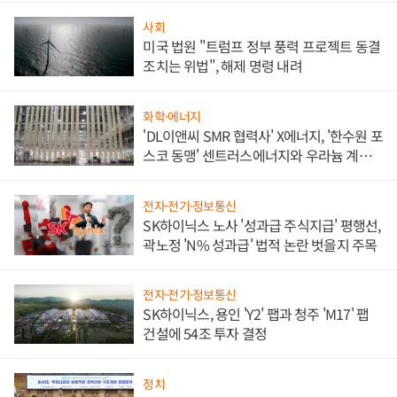
사회
미국 법원 "트럼프 정부 풍력 프로젝트 동결
조치는 위법", 해제 명령 내려
화학·에너지
'DL이앤씨 SMR 협력사' X에너지, '한수원 포
스코 동맹' 센트러스에너지와 우라늄 계약
체결
전자·전기·정보통신
SK하이닉스 노사 '성과급 주식지급' 평행선,
곽노정 'N% 성과급' 법적 논란 벗을지 주목
전자·전기·정보통신
SK하이닉스, 용인 'Y2' 팹과 청주 'M17' 팹
건설에 54조 투자 결정
정치