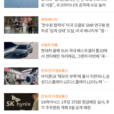
로 이동", 우크라이나의 공격에 수요 늘어
화학·에너지
'한수원 협력사' 미국 오클로 SMR 연구용 원
자로 '임계 상태' 도달, 미국 에너지부 "중요
한 이정표"
자동차·부품
현대차 올해 SUV 국내 베스트셀러 톱10에
서 싼타페만 자리매김, 그랜저·아반떼 '세단
쌍끌이'로 내수 방어
전자·전기·정보통신
아이폰18 '메모리 부족'에 출시 지연되나, 삼
성디스플레이 LG디스플레이 LG이노텍 '탈
애플' 수익 다각화 속도
전자·전기·정보통신
SK하이닉스 1주당 375원 현금배당 실시, 추
가 주주환원 계획 9월 공개 예정