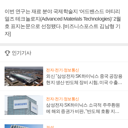
이번 연구는 재료 분야 국제학술지 ‘어드밴스드 머티리
얼즈 테크놀로지(Advanced Materials Technologies)’ 2월
호 표지논문으로 선정됐다. [비즈니스포스트 김남형 기
자]
인기기사
전자·전기·정보통신
외신 "삼성전자 SK하이닉스 중국 공장용
현지 생산 반도체 장비 시험, 미국 수출통
제 대비"
전자·전기·정보통신
삼성전자 SK하이닉스 소극적 주주환원
에 해외 증권가 비판, "반도체 호황 지속
성 의문"
건설