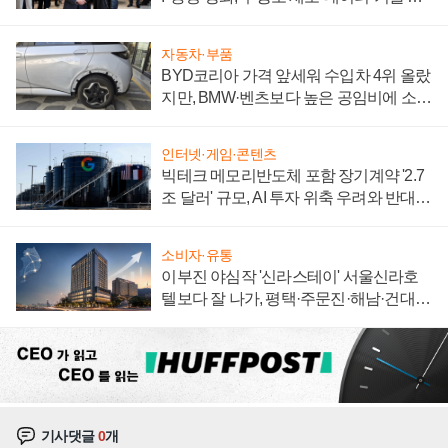
집해 종합 로보틱스 기업으로
자동차·부품
BYD코리아 가격 앞세워 수입차 4위 올랐
지만, BMW·벤츠보다 높은 공임비에 소비
자 불만 폭발
인터넷·게임·콘텐츠
빅테크 메모리반도체 포함 장기계약 '2.7
조 달러' 규모, AI 투자 위축 우려와 반대
신호
소비자·유통
이부진 야심작 '신라스테이' 서울신라호
텔보다 잘 나가, 평택·주문진·해남·건대로
성장판 더 넓힌다
기사댓글
0
개