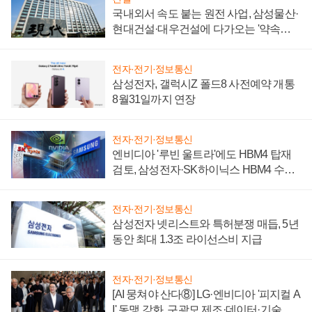
국내외서 속도 붙는 원전 사업, 삼성물산·
현대건설·대우건설에 다가오는 '약속의
시간'
전자·전기·정보통신
삼성전자, 갤럭시Z 폴드8 사전예약 개통
8월31일까지 연장
전자·전기·정보통신
엔비디아 '루빈 울트라'에도 HBM4 탑재
검토, 삼성전자·SK하이닉스 HBM4 수율
에 주도권 갈린다
전자·전기·정보통신
삼성전자 넷리스트와 특허분쟁 매듭, 5년
동안 최대 1.3조 라이선스비 지급
전자·전기·정보통신
[AI 뭉쳐야 산다⑧] LG·엔비디아 '피지컬 A
I' 동맹 강화, 구광모 제조·데이터·기술 결