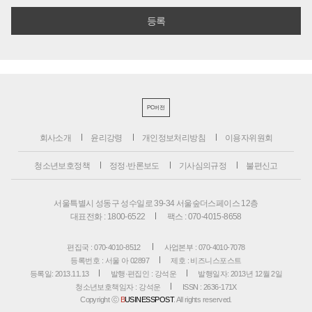
PC버전
회사소개
윤리강령
개인정보처리방침
이용자위원회
청소년보호정책
정정·반론보도
기사심의규정
불편신고
서울특별시 성동구 성수일로 39-34 서울숲더스페이스 12층
대표전화 : 1800-6522
팩스 : 070-4015-8658
편집국 : 070-4010-8512
사업본부 : 070-4010-7078
등록번호 : 서울 아 02897
제호 : 비즈니스포스트
등록일: 2013.11.13
발행·편집인 : 강석운
발행일자: 2013년 12월 2일
청소년보호책임자 : 강석운
ISSN : 2636-171X
Copyright ⓒ
B
USINESSPOST
. All rights reserved.