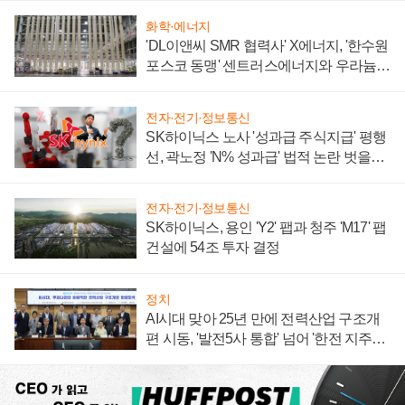
화학·에너지
'DL이앤씨 SMR 협력사' X에너지, '한수원
포스코 동맹' 센트러스에너지와 우라늄
계약 체결
전자·전기·정보통신
SK하이닉스 노사 '성과급 주식지급' 평행
선, 곽노정 'N% 성과급' 법적 논란 벗을지
주목
전자·전기·정보통신
SK하이닉스, 용인 'Y2' 팹과 청주 'M17' 팹
건설에 54조 투자 결정
정치
AI시대 맞아 25년 만에 전력산업 구조개
편 시동, '발전5사 통합' 넘어 '한전 지주사'
재편론도