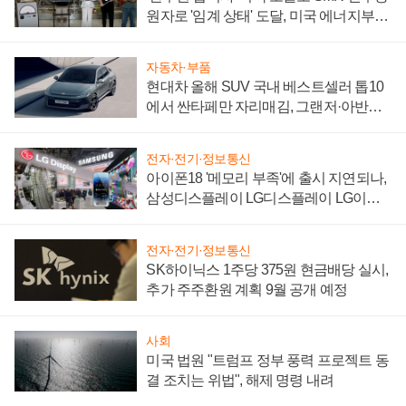
원자로 '임계 상태' 도달, 미국 에너지부
"중요한 이정표"
자동차·부품
현대차 올해 SUV 국내 베스트셀러 톱10
에서 싼타페만 자리매김, 그랜저·아반떼
'세단 쌍끌이'로 내수 방어
전자·전기·정보통신
아이폰18 '메모리 부족'에 출시 지연되나,
삼성디스플레이 LG디스플레이 LG이노
텍 '탈애플' 수익 다각화 속도
전자·전기·정보통신
SK하이닉스 1주당 375원 현금배당 실시,
추가 주주환원 계획 9월 공개 예정
사회
미국 법원 "트럼프 정부 풍력 프로젝트 동
결 조치는 위법", 해제 명령 내려