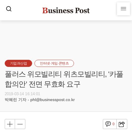
기업과산업
인터넷·게임·콘텐츠
풀러스 위모빌리티 위츠모빌리티, '카풀
합의안’ 전면 무효화 요구
2019-03-14 16:14:01
박혜린 기자 - phl@businesspost.co.kr
0