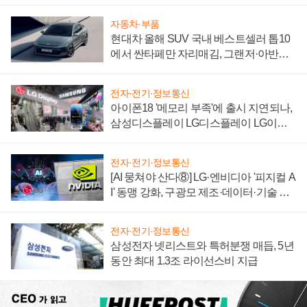
자 불만 폭발
자동차·부품
현대차 올해 SUV 국내 베스트셀러 톱10
에서 싼타페만 자리매김, 그랜저·아반떼
'세단 쌍끌이'로 내수 방어
전자·전기·정보통신
아이폰18 '메모리 부족'에 출시 지연되나,
삼성디스플레이 LG디스플레이 LG이노
텍 '탈애플' 수익 다각화 속도
전자·전기·정보통신
[AI 뭉쳐야 산다⑧] LG·엔비디아 '피지컬 A
I' 동맹 강화, 구광모 제조·데이터·기술 결
집해 종합 로보틱스 기업으로
전자·전기·정보통신
삼성전자 넷리스트와 특허분쟁 매듭, 5년
동안 최대 1.3조 라이선스비 지급