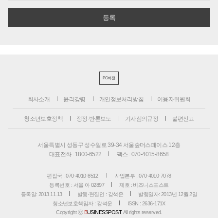
PC버전
회사소개
윤리강령
개인정보처리방침
이용자위원회
청소년보호정책
정정·반론보도
기사심의규정
불편신고
서울특별시 성동구 성수일로 39-34 서울숲더스페이스 12층
대표전화 : 1800-6522
팩스 : 070-4015-8658
편집국 : 070-4010-8512
사업본부 : 070-4010-7078
등록번호 : 서울 아 02897
제호 : 비즈니스포스트
등록일: 2013.11.13
발행·편집인 : 강석운
발행일자: 2013년 12월 2일
청소년보호책임자 : 강석운
ISSN : 2636-171X
Copyright ⓒ
B
USINESSPOST
. All rights reserved.