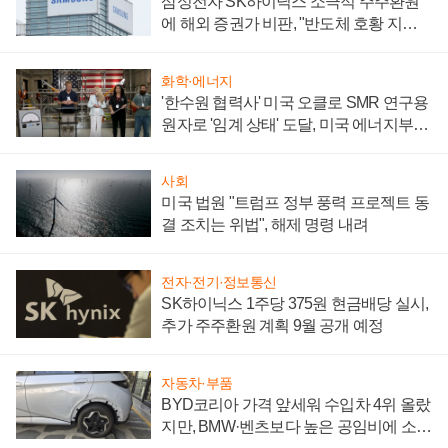
삼성전자 SK하이닉스 소극적 주주환원
에 해외 증권가 비판, "반도체 호황 지속
성 의문"
화학·에너지
'한수원 협력사' 미국 오클로 SMR 연구용
원자로 '임계 상태' 도달, 미국 에너지부
"중요한 이정표"
사회
미국 법원 "트럼프 정부 풍력 프로젝트 동
결 조치는 위법", 해제 명령 내려
전자·전기·정보통신
SK하이닉스 1주당 375원 현금배당 실시,
추가 주주환원 계획 9월 공개 예정
자동차·부품
BYD코리아 가격 앞세워 수입차 4위 올랐
지만, BMW·벤츠보다 높은 공임비에 소비