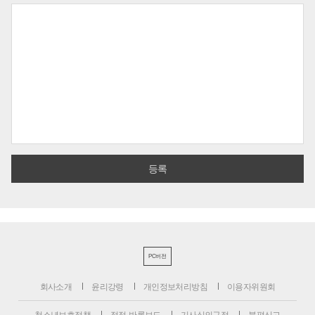
PC버전
회사소개
윤리강령
개인정보처리방침
이용자위원회
청소년보호정책
정정·반론보도
기사심의규정
불편신고