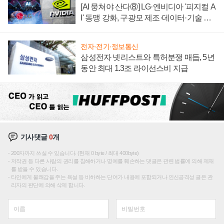
[AI 뭉쳐야 산다⑧] LG·엔비디아 '피지컬 A
I' 동맹 강화, 구광모 제조·데이터·기술 결
집해 종합 로보틱스 기업으로
전자·전기·정보통신
삼성전자 넷리스트와 특허분쟁 매듭, 5년
동안 최대 1.3조 라이선스비 지급
기사댓글
0
개
200자까지 쓰실 수 있습니다. (현재 0 byte / 최대 400byte)
저작권 등 다른 사람의 권리를 침해하거나 명예를 훼손하는 댓글은 관련 법률에 의해 제재
를 받을 수 있습니다.
타인에게 불쾌감을 주는 욕설 등 비하하는 단어가 내용에 포함되거나 인신공격성 글은 관
리자의 판단에 의해 삭제 합니다.