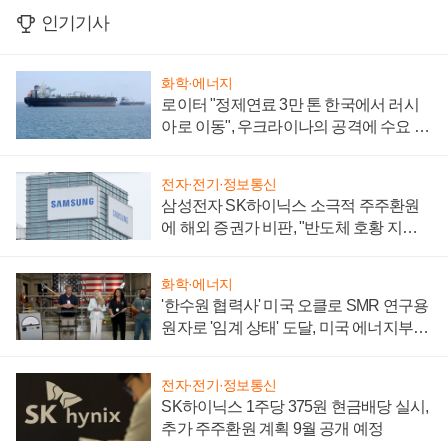
인기기사
화학·에너지
로이터 "정제연료 3만 톤 한국에서 러시
아로 이동", 우크라이나의 공격에 수요 늘
어
전자·전기·정보통신
삼성전자 SK하이닉스 소극적 주주환원
에 해외 증권가 비판, "반도체 호황 지속
성 의문"
화학·에너지
'한수원 협력사' 미국 오클로 SMR 연구용
원자로 '임계 상태' 도달, 미국 에너지부
"중요한 이정표"
전자·전기·정보통신
SK하이닉스 1주당 375원 현금배당 실시,
추가 주주환원 계획 9월 공개 예정