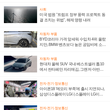
사회
미국 법원 "트럼프 정부 풍력 프로젝트 동
결 조치는 위법", 해제 명령 내려
자동차·부품
BYD코리아 가격 앞세워 수입차 4위 올랐
지만, BMW·벤츠보다 높은 공임비에 소비
자 불만 폭발
자동차·부품
현대차 올해 SUV 국내 베스트셀러 톱10
에서 싼타페만 자리매김, 그랜저·아반떼
'세단 쌍끌이'로 내수 방어
전자·전기·정보통신
아이폰18 '메모리 부족'에 출시 지연되나,
삼성디스플레이 LG디스플레이 LG이노
텍 '탈애플' 수익 다각화 속도
전자·전기·정보통신