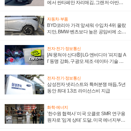
에서 싼타페만 자리매김, 그랜저·아반떼
'세단 쌍끌이'로 내수 방어
자동차·부품
BYD코리아 가격 앞세워 수입차 4위 올랐
지만, BMW·벤츠보다 높은 공임비에 소비
자 불만 폭발
전자·전기·정보통신
[AI 뭉쳐야 산다⑧] LG·엔비디아 '피지컬 A
I' 동맹 강화, 구광모 제조·데이터·기술 결
집해 종합 로보틱스 기업으로
전자·전기·정보통신
삼성전자 넷리스트와 특허분쟁 매듭, 5년
동안 최대 1.3조 라이선스비 지급
화학·에너지
'한수원 협력사' 미국 오클로 SMR 연구용
원자로 '임계 상태' 도달, 미국 에너지부
"중요한 이정표"