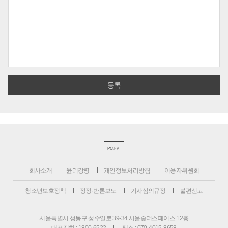
PC버전
회사소개
윤리강령
개인정보처리방침
이용자위원회
청소년보호정책
정정·반론보도
기사심의규정
불편신고
서울특별시 성동구 성수일로 39-34 서울숲더스페이스 12층
대표전화 : 1800-6522
팩스 : 070-4015-8658