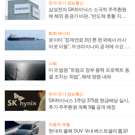
전자·전기·정보통신
삼성전자 SK하이닉스 소극적 주주환원
에 해외 증권가 비판, "반도체 호황 지속
성 의문"
화학·에너지
로이터 "정제연료 3만 톤 한국에서 러시
아로 이동", 우크라이나의 공격에 수요 늘
어
사회
미국 법원 "트럼프 정부 풍력 프로젝트 동
결 조치는 위법", 해제 명령 내려
전자·전기·정보통신
SK하이닉스 1주당 375원 현금배당 실시,
추가 주주환원 계획 9월 공개 예정
자동차·부품
현대차 올해 SUV 국내 베스트셀러 톱10