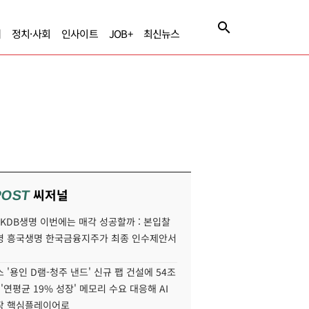
제
정치·사회
인사이트
JOB+
최신뉴스
씨저널
POST
' KDB생명 이번에는 매각 성공할까 : 본입찰
명 흥국생명 한국금융지주가 최종 인수제안서
 '용인 D램-청주 낸드' 신규 팹 건설에 54조
 '연평균 19% 성장' 메모리 수요 대응해 AI
장 핵심플레이어로