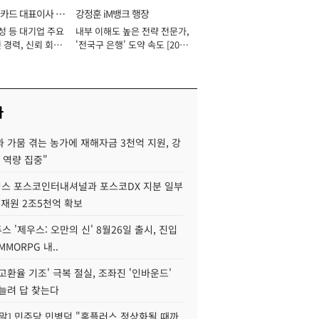
카드 대표이사 사
강정훈 iM뱅크 행장
성 등 대기업 주요
내부 이해도 높은 전략 전문가,
 경력, 신뢰 회복
'전국구 은행' 도약 속도 [2026
[2026년]
년]
사
 가뭄 겪는 농가에 재해자금 3천억 지원, 강
 역량 집중"
스 포스코인터내셔널과 포스코DX 지분 일부
 재원 2조5천억 확보
투스 '제우스: 오만의 신' 8월26일 출시, 진입
MMORPG 내..
고환율 기조' 극복 절실, 조좌진 '인바운드'
늘려 답 찾는다
정말] 민주당 민병덕 "홈플러스 정상화될 때까