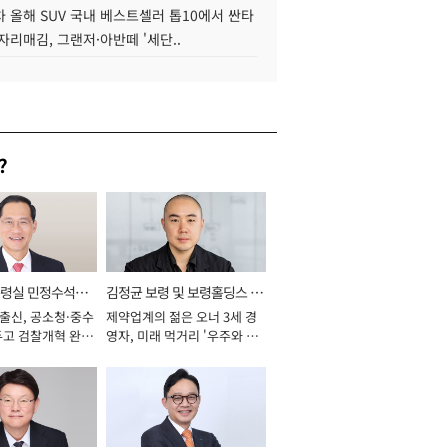
 올해 SUV 국내 베스트셀러 톱10에서 싼타
자리매김, 그랜저·아반떼 '세단..
?
통령실 민정수석비
김정균 보령 및 보령홀딩스 대
 출신, 공소청·중수
제약업계의 젊은 오너 3세 경
표이사 사장
두고 검찰개혁 완수
영자, 미래 먹거리 '우주와 헬
년]
스케어' 공들여 [2026년]