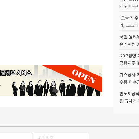
지 장바구
[오늘의 주
라, 코스피
국힘 윤리위
윤리위원 
KDB생명
금융지주 
가스공사 2
수용 미수금
반도체공학
된 규제가 