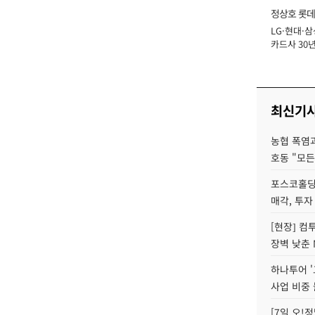
정상호 롯데
LG·현대·삼
장
카드사 30년
에 '초집중' 
최신기
농협 폭염과
호동 "모든
포스코홀딩
매각, 투자
[현장] 컴
장벽 낮춘 
하나투어 '
사업 비중 
[7일 오!