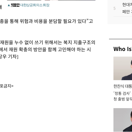
현대차
박용만
▲
대한상공회의소 회장.
개
5
페만 
충을 통해 위험과 비용을 분담할 필요가 있다”고
 재원을 누수 없이 쓰기 위해서는 복지 지출구조의
Who Is
에서 재원 확충의 방안을 함께 고민해야 하는 시
장우 기자]
배포금지>
한찬식 대
'정통 검사'
서관
청 출범 앞
맡아 [2026