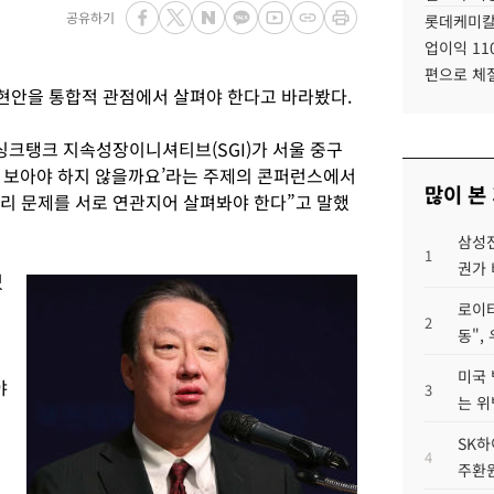
공유하기
롯데케미칼
업이익 11
편으로 체
안을 통합적 관점에서 살펴야 한다고 바라봤다.
싱크탱크 지속성장이니셔티브(SGI)가 서울 중구
 보아야 하지 않을까요’라는 주제의 콘퍼런스에서
많이 본
자리 문제를 서로 연관지어 살펴봐야 한다”고 말했
삼성전
1
권가 
었
로이터
2
동",
미국 
야
3
는 위
SK하
4
주환원