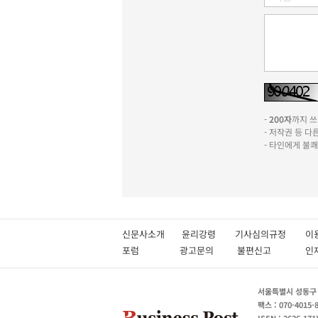
-
200자
까지 쓰실
- 저작권 등 
- 타인에게 불
신문사소개
윤리강령
기사심의규정
이
포럼
광고문의
불편신고
서울특별시 성동구 성
팩스 : 070-4015-
ISSN : 2636-171