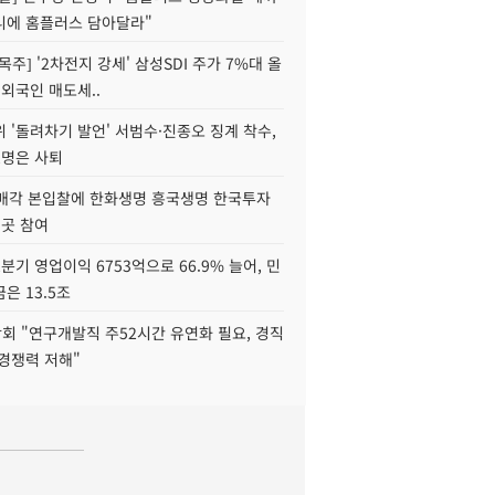
니에 홈플러스 담아달라"
목주] '2차전지 강세' 삼성SDI 주가 7%대 올
 외국인 매도세..
 '돌려차기 발언' 서범수·진종오 징계 착수,
2명은 사퇴
 매각 본입찰에 한화생명 흥국생명 한국투자
3곳 참여
분기 영업이익 6753억으로 66.9% 늘어, 민
은 13.5조
회 "연구개발직 주52시간 유연화 필요, 경직
경쟁력 저해"