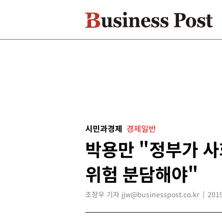
시민과경제
경제일반
박용만 "정부가 
위험 분담해야"
조장우 기자 jjw@businesspost.co.kr
2019