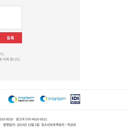
등록
다.
 삭제 합니다.
010-8510
광고국 070-4010-8511
운
발행일자: 2013년 12월 2일
청소년보호책임자 : 박상유