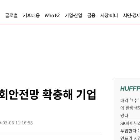
글로벌
기후대응
Who Is?
기업·산업
금융
시장·머니
시민·경
HUFF
사회안전망 확충해 기업
매각 '7수
에 한화생
냈다
-03-06 11:16:58
SK하이닉스
투입한다 :
인프라 시