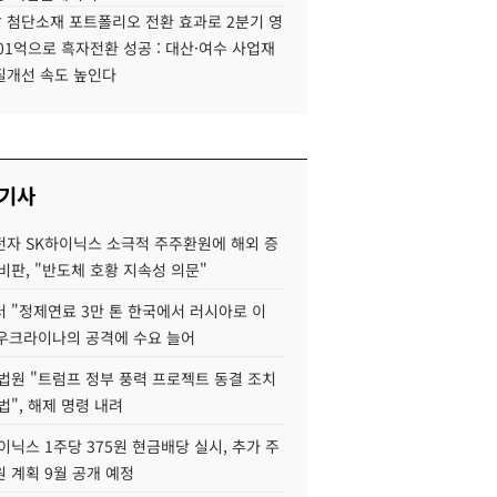
 첨단소재 포트폴리오 전환 효과로 2분기 영
01억으로 흑자전환 성공 : 대산·여수 사업재
질개선 속도 높인다
 기사
자 SK하이닉스 소극적 주주환원에 해외 증
비판, "반도체 호황 지속성 의문"
 "정제연료 3만 톤 한국에서 러시아로 이
 우크라이나의 공격에 수요 늘어
법원 "트럼프 정부 풍력 프로젝트 동결 조치
법", 해제 명령 내려
이닉스 1주당 375원 현금배당 실시, 추가 주
 계획 9월 공개 예정