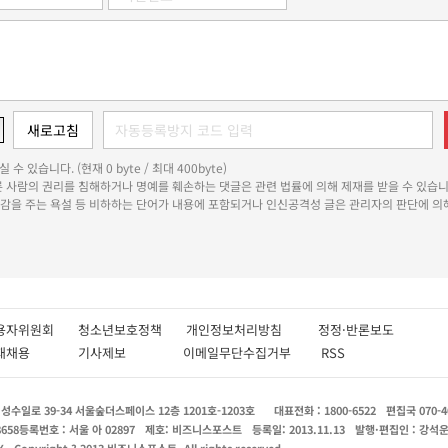
 수 있습니다. (현재 0 byte / 최대 400byte)
다른 사람의 권리를 침해하거나 명예를 훼손하는 댓글은 관련 법률에 의해 제재를 받을 수 있습니
쾌감을 주는 욕설 등 비하하는 단어가 내용에 포함되거나 인신공격성 글은 관리자의 판단에 의해
용자위원회
청소년보호정책
개인정보처리방침
정정·반론보도
인재채용
기사제보
이메일무단수집거부
RSS
수일로 39-34 서울숲더스페이스 12층 1201호-1203호
대표전화 : 1800-6522
편집국 070-4
8658
등록번호 : 서울 아 02897
제호: 비즈니스포스트
등록일: 2013.11.13
발행·편집인 : 강석
X
Copyright ? 2013 비즈니스포스트. All rights reserved.