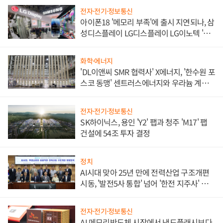
전자·전기·정보통신
아이폰18 '메모리 부족'에 출시 지연되나, 삼
성디스플레이 LG디스플레이 LG이노텍 '탈
애플' 수익 다각화 속도
화학·에너지
'DL이앤씨 SMR 협력사' X에너지, '한수원 포
스코 동맹' 센트러스에너지와 우라늄 계약
체결
전자·전기·정보통신
SK하이닉스, 용인 'Y2' 팹과 청주 'M17' 팹
건설에 54조 투자 결정
정치
AI시대 맞아 25년 만에 전력산업 구조개편
시동, '발전5사 통합' 넘어 '한전 지주사' 재편
론도
전자·전기·정보통신
AI 메모리반도체 시장에서 낸드플래시보다