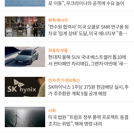
로 이동", 우크라이나의 공격에 수요 늘어
화학·에너지
'한수원 협력사' 미국 오클로 SMR 연구용 원
자로 '임계 상태' 도달, 미국 에너지부 "중요
한 이정표"
자동차·부품
현대차 올해 SUV 국내 베스트셀러 톱10에
서 싼타페만 자리매김, 그랜저·아반떼 '세단
쌍끌이'로 내수 방어
전자·전기·정보통신
SK하이닉스 1주당 375원 현금배당 실시, 추
가 주주환원 계획 9월 공개 예정
사회
미국 법원 "트럼프 정부 풍력 프로젝트 동결
조치는 위법", 해제 명령 내려