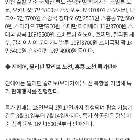
인천 출발 기준 국제선 편도 총액운임 최저가는 △일본 도
쿄, 오키나와 7만3700원 △삿포로 8만3700원 △오사카, 나
고야 6만3700원 △중국 칭다오 6만2500원 △홍콩 7만580
0원 △마카오 7만5900원 △대만 타이베이 11만3700원 △
태국 방콕 10만5600원 △베트남 하노이, 호찌민, 필리핀 세
부, 말레이시아 코타키나발루 10만3700원 △미국령 괌 14
만5400원 △사이판 13만4900원 등이다.
◆ 진에어, 필리핀 칼리보 노선, 홍콩 노선 특가판매
진에어는 필리핀 칼리보(보라카이) 노선 복항을 기념해 특
가 판매행사를 진행한다.
특가 판매는 28일부터 3월17일까지 진행되며 탑승 가능기
간은 3월31일부터 7월14일까지다. 특가 항공권은 왕복 기
준 총액 운임 16만1600원부터 판매된다.
진에어는 이와 함께 홍콩 노선 가족여행 이벤트도 진행한