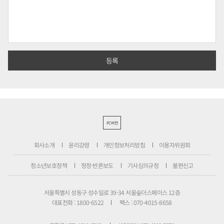
PC버전
회사소개
윤리강령
개인정보처리방침
이용자위원회
청소년보호정책
정정·반론보도
기사심의규정
불편신고
서울특별시 성동구 성수일로 39-34 서울숲더스페이스 12층
대표전화 : 1800-6522
팩스 : 070-4015-8658