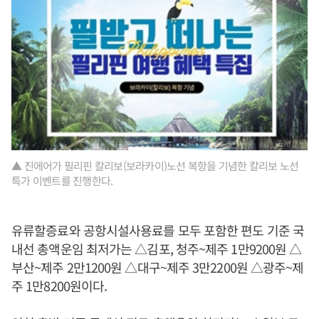
▲ 진에어가 필리핀 칼리보(보라카이)노선 복항을 기념한 칼리보 노선
특가 이벤트를 진행한다.
유류할증료와 공항시설사용료를 모두 포함한 편도 기준 국
내선 총액운임 최저가는 △김포, 청주~제주 1만9200원 △
부산~제주 2만1200원 △대구~제주 3만2200원 △광주~제
주 1만8200원이다.