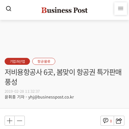
기업과산업
항공·물류
저비용항공사 6곳, 봄맞이 항공권 특가판매
풍성
2019-02-28 11:32:37
윤휘종 기자 - yhj@businesspost.co.kr
0