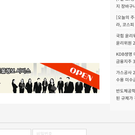
지 장바구
[오늘의 주
라, 코스피
국힘 윤리위
윤리위원 
KDB생명
금융지주 
가스공사 2
수용 미수금
반도체공학
된 규제가 