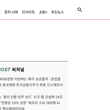
제
정치·사회
인사이트
JOB+
최신뉴스
씨저널
POST
' KDB생명 이번에는 매각 성공할까 : 본입찰
명 흥국생명 한국금융지주가 최종 인수제안서
 '용인 D램-청주 낸드' 신규 팹 건설에 54조
 '연평균 19% 성장' 메모리 수요 대응해 AI
장 핵심플레이어로