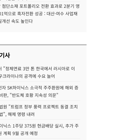
 첨단소재 포트폴리오 전환 효과로 2분기 영
01억으로 흑자전환 성공 : 대산·여수 사업재
질개선 속도 높인다
 기사
 "정제연료 3만 톤 한국에서 러시아로 이
 우크라이나의 공격에 수요 늘어
자 SK하이닉스 소극적 주주환원에 해외 증
비판, "반도체 호황 지속성 의문"
법원 "트럼프 정부 풍력 프로젝트 동결 조치
법", 해제 명령 내려
이닉스 1주당 375원 현금배당 실시, 추가 주
 계획 9월 공개 예정