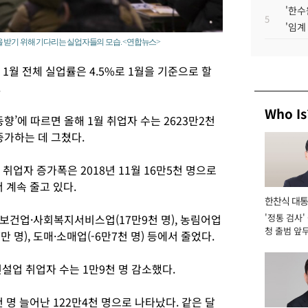
'한수
5
'임계
 받기 위해 기다리는 실업자들의 모습. <연합뉴스>
 1월 전체 실업률은 4.5%로 1월을 기준으로 할
.
Who Is
동향’에 따르면 올해 1월 취업자 수는 2623만2천
 증가하는 데 그쳤다.
돈 취업자 증가폭은 2018년 11월 16만5천 명으로
 계속 줄고 있다.
한찬식 대
 보건업·사회복지서비스업(17만9천 명), 농림어업
'정통 검사'
서관
청 출범 앞
만 명), 도매·소매업(-6만7천 명) 등에서 줄었다.
맡아 [2026
건설업 취업자 수는 1만9천 명 감소했다.
천 명 늘어난 122만4천 명으로 나타났다. 같은 달