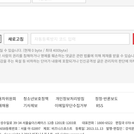
 수 있습니다. (현재 0 byte / 최대 400byte)
다른 사람의 권리를 침해하거나 명예를 훼손하는 댓글은 관련 법률에 의해 제재를 받을 수 있습니
쾌감을 주는 욕설 등 비하하는 단어가 내용에 포함되거나 인신공격성 글은 관리자의 판단에 의해
용자위원회
청소년보호정책
개인정보처리방침
정정·반론보도
인재채용
기사제보
이메일무단수집거부
RSS
수일로 39-34 서울숲더스페이스 12층 1201호-1203호
대표전화 : 1800-6522
편집국 070-4
8658
등록번호 : 서울 아 02897
제호: 비즈니스포스트
등록일: 2013.11.13
발행·편집인 : 강석
X
Copyright ? 2013 비즈니스포스트. All rights reserved.