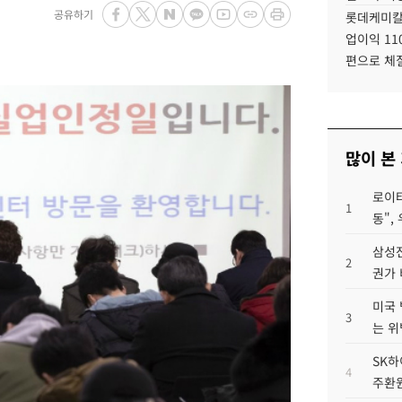
공유하기
롯데케미칼
업이익 11
편으로 체
많이 본
로이터
1
동",
삼성전
2
권가 
미국 
3
는 위
SK하
4
주환원