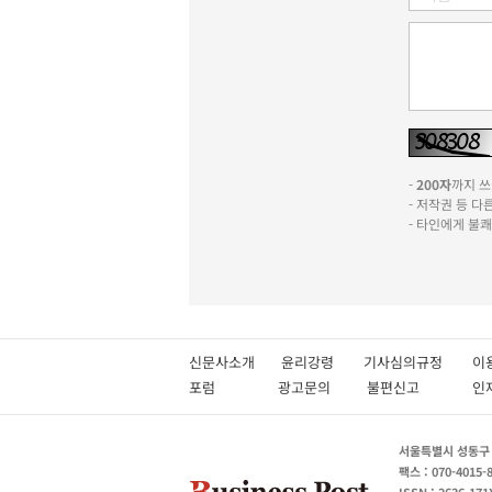
-
200자
까지 쓰실
- 저작권 등 
- 타인에게 불
신문사소개
윤리강령
기사심의규정
이
포럼
광고문의
불편신고
서울특별시 성동구 성
팩스 : 070-4015-
ISSN : 2636-171