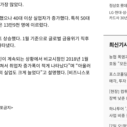
 가장 많았다.
정상호 롯데
LG·현대·삼
장
으나 40대 이상 실업자가 증가했다. 특히 50대
카드사 30년
에 '초집중' 
은 13만9천 명에 이르렀다.
인트 상승했다. 1월 기준으로 글로벌 금융위기 직후
최신기
 나타냈다.
농협 폭염과
이 계속되는 상황에서 비교시점인 2018년 1월
호동 "모든
쳐서 취업자 증가폭이 적게 나타났다”며 “아울러
 실업도 크게 늘었다”고 설명했다. [비즈니스포
포스코홀딩
매각, 투자
[현장] 컴
장벽 낮춘 
배포금지>
하나투어 '
사업 비중 
[7일 오!