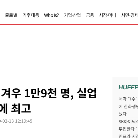
글로벌
기후대응
Who Is?
기업·산업
금융
시장·머니
시민·경
HUFF
겨우 1만9천 명, 실업
매각 '7수
만에 최고
에 한화생
냈다
-02-13 12:19:45
SK하이닉스
투입한다 :
인프라 시