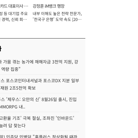
카드 대표이사 사
강정훈 iM뱅크 행장
성 등 대기업 주요
내부 이해도 높은 전략 전문가,
 경력, 신뢰 회복
'전국구 은행' 도약 속도 [2026
[2026년]
년]
사
 가뭄 겪는 농가에 재해자금 3천억 지원, 강
 역량 집중"
스 포스코인터내셔널과 포스코DX 지분 일부
 재원 2조5천억 확보
투스 '제우스: 오만의 신' 8월26일 출시, 진입
MMORPG 내..
고환율 기조' 극복 절실, 조좌진 '인바운드'
늘려 답 찾는다
정말] 민주당 민병덕 "홈플러스 정상화될 때까