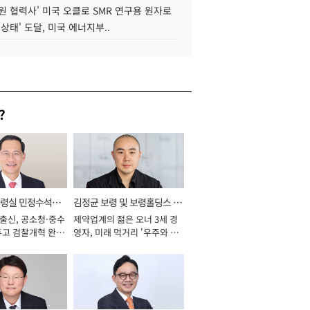
원 협력사' 미국 오클로 SMR 연구용 원자로
 상태' 도달, 미국 에너지부..
?
통령실 민정수석비
김정균 보령 및 보령홀딩스 대
 출신, 공소청·중수
제약업계의 젊은 오너 3세 경
표이사 사장
두고 검찰개혁 완수
영자, 미래 먹거리 '우주와 헬
년]
스케어' 공들여 [2026년]