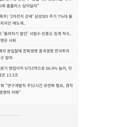
니에 홈플러스 담아달라"
목주] '2차전지 강세' 삼성SDI 주가 7%대 올
 외국인 매도세..
 '돌려차기 발언' 서범수·진종오 징계 착수,
2명은 사퇴
 매각 본입찰에 한화생명 흥국생명 한국투자
3곳 참여
분기 영업이익 6753억으로 66.9% 늘어, 민
은 13.5조
회 "연구개발직 주52시간 유연화 필요, 경직
경쟁력 저해"