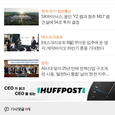
계약 체결
전자·전기·정보통신
SK하이닉스, 용인 'Y2' 팹과 청주 'M17' 팹
건설에 54조 투자 결정
데스크 리포트
[데스크리포트 8월] 무더운 입추에 든 생
각, 제약바이오 하반기 훈풍 기대한다
정치
AI시대 맞아 25년 만에 전력산업 구조개
편 시동, '발전5사 통합' 넘어 '한전 지주사'
재편론도
기사댓글
0
개