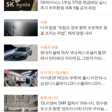
SK하이닉스 1주당 375원 현금배당 실시,
추가 주주환원 계획 9월 공개 예정
사회
미국 법원 "트럼프 정부 풍력 프로젝트 동
결 조치는 위법", 해제 명령 내려
자동차·부품
현대차 올해 SUV 국내 베스트셀러 톱10
에서 싼타페만 자리매김, 그랜저·아반떼
'세단 쌍끌이'로 내수 방어
전자·전기·정보통신
아이폰18 '메모리 부족'에 출시 지연되나,
삼성디스플레이 LG디스플레이 LG이노
텍 '탈애플' 수익 다각화 속도
화학·에너지
'DL이앤씨 SMR 협력사' X에너지, '한수원
포스코 동맹' 센트러스에너지와 우라늄