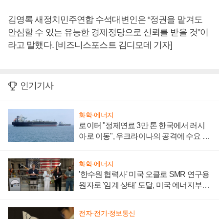
김영록 새정치민주연합 수석대변인은 “정권을 맡겨도
안심할 수 있는 유능한 경제정당으로 신뢰를 받을 것”이
라고 말했다. [비즈니스포스트 김디모데 기자]
인기기사
화학·에너지
로이터 "정제연료 3만 톤 한국에서 러시
아로 이동", 우크라이나의 공격에 수요 늘
어
화학·에너지
'한수원 협력사' 미국 오클로 SMR 연구용
원자로 '임계 상태' 도달, 미국 에너지부
"중요한 이정표"
전자·전기·정보통신