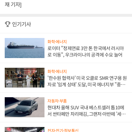
재 기자]
인기기사
화학·에너지
로이터 "정제연료 3만 톤 한국에서 러시아
로 이동", 우크라이나의 공격에 수요 늘어
화학·에너지
'한수원 협력사' 미국 오클로 SMR 연구용 원
자로 '임계 상태' 도달, 미국 에너지부 "중요
한 이정표"
자동차·부품
현대차 올해 SUV 국내 베스트셀러 톱10에
서 싼타페만 자리매김, 그랜저·아반떼 '세단
쌍끌이'로 내수 방어
전자·전기·정보통신