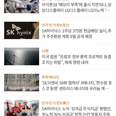
아이폰18 '메모리 부족'에 출시 지연되나, 삼
성디스플레이 LG디스플레이 LG이노텍 '탈
애플' 수익 다각화 속도
전자·전기·정보통신
SK하이닉스 1주당 375원 현금배당 실시, 추
가 주주환원 계획 9월 공개 예정
사회
미국 법원 "트럼프 정부 풍력 프로젝트 동결
조치는 위법", 해제 명령 내려
화학·에너지
'DL이앤씨 SMR 협력사' X에너지, '한수원 포
스코 동맹' 센트러스에너지와 우라늄 계약
체결
전자·전기·정보통신
SK하이닉스 노사 '성과급 주식지급' 평행선,
곽노정 'N% 성과급' 법적 논란 벗을지 주목