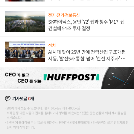
전자·전기·정보통신
SK하이닉스, 용인 'Y2' 팹과 청주 'M17' 팹
건설에 54조 투자 결정
정치
AI시대 맞아 25년 만에 전력산업 구조개편
시동, '발전5사 통합' 넘어 '한전 지주사' 재편
론도
기사댓글
0
개
200자까지 쓰실 수 있습니다. (현재 0 byte / 최대 400byte)
저작권 등 다른 사람의 권리를 침해하거나 명예를 훼손하는 댓글은 관련 법률에 의해 제재를 받을
수 있습니다.
타인에게 불쾌감을 주는 욕설 등 비하하는 단어가 내용에 포함되거나 인신공격성 글은 관리자의 판
단에 의해 삭제 합니다.