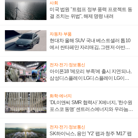
사회
미국 법원 "트럼프 정부 풍력 프로젝트 동
결 조치는 위법", 해제 명령 내려
자동차·부품
현대차 올해 SUV 국내 베스트셀러 톱10
에서 싼타페만 자리매김, 그랜저·아반떼
'세단 쌍끌이'로 내수 방어
전자·전기·정보통신
아이폰18 '메모리 부족'에 출시 지연되나,
삼성디스플레이 LG디스플레이 LG이노
텍 '탈애플' 수익 다각화 속도
화학·에너지
'DL이앤씨 SMR 협력사' X에너지, '한수원
포스코 동맹' 센트러스에너지와 우라늄
계약 체결
전자·전기·정보통신
SK하이닉스, 용인 'Y2' 팹과 청주 'M17' 팹