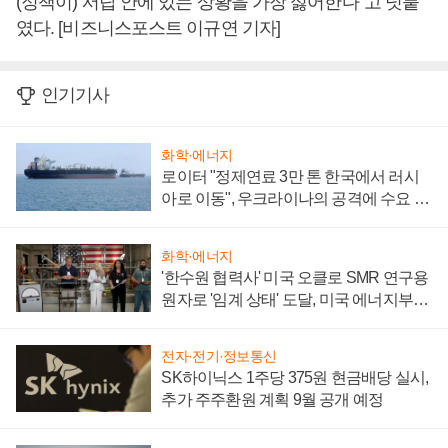
(정책이) 서랍 안에 있는 상황을 가장 싫어한다”고 덧붙
였다. [비즈니스포스트 이규연 기자]
인기기사
화학·에너지
로이터 "정제연료 3만 톤 한국에서 러시
아로 이동", 우크라이나의 공격에 수요 늘
어
화학·에너지
'한수원 협력사' 미국 오클로 SMR 연구용
원자로 '임계 상태' 도달, 미국 에너지부
"중요한 이정표"
전자·전기·정보통신
SK하이닉스 1주당 375원 현금배당 실시,
추가 주주환원 계획 9월 공개 예정