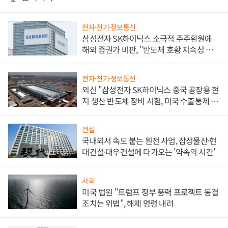
전자·전기·정보통신
삼성전자 SK하이닉스 소극적 주주환원에
해외 증권가 비판, "반도체 호황 지속성 의
문"
전자·전기·정보통신
외신 "삼성전자 SK하이닉스 중국 공장용 현
지 생산 반도체 장비 시험, 미국 수출통제 대
비"
건설
국내외서 속도 붙는 원전 사업, 삼성물산·현
대건설·대우건설에 다가오는 '약속의 시간'
사회
미국 법원 "트럼프 정부 풍력 프로젝트 동결
조치는 위법", 해제 명령 내려