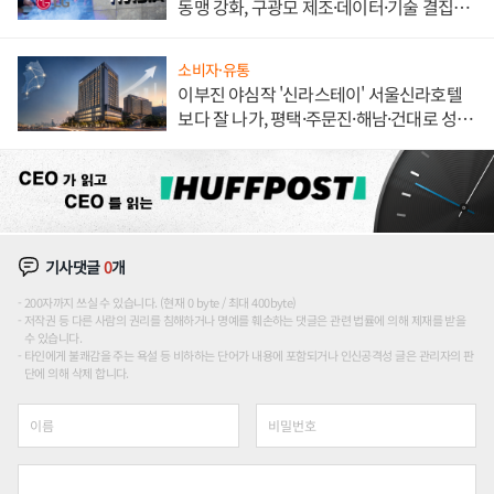
동맹 강화, 구광모 제조·데이터·기술 결집
해 종합 로보틱스 기업으로
소비자·유통
이부진 야심작 '신라스테이' 서울신라호텔
보다 잘 나가, 평택·주문진·해남·건대로 성
장판 더 넓힌다
기사댓글
0
개
200자까지 쓰실 수 있습니다. (현재 0 byte / 최대 400byte)
저작권 등 다른 사람의 권리를 침해하거나 명예를 훼손하는 댓글은 관련 법률에 의해 제재를 받을
수 있습니다.
타인에게 불쾌감을 주는 욕설 등 비하하는 단어가 내용에 포함되거나 인신공격성 글은 관리자의 판
단에 의해 삭제 합니다.