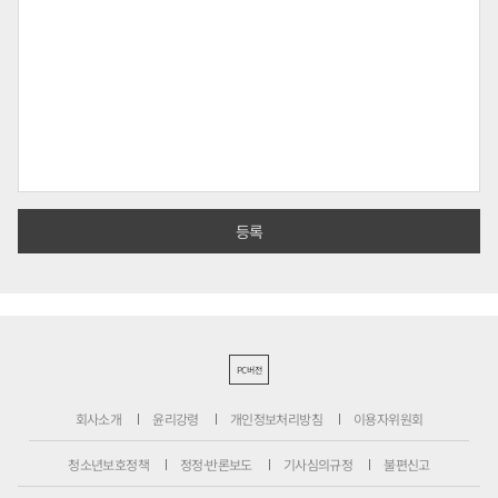
PC버전
회사소개
윤리강령
개인정보처리방침
이용자위원회
청소년보호정책
정정·반론보도
기사심의규정
불편신고