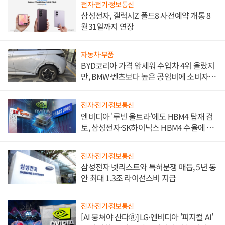
전자·전기·정보통신
삼성전자, 갤럭시Z 폴드8 사전예약 개통 8
월31일까지 연장
자동차·부품
BYD코리아 가격 앞세워 수입차 4위 올랐지
만, BMW·벤츠보다 높은 공임비에 소비자
불만 폭발
전자·전기·정보통신
엔비디아 '루빈 울트라'에도 HBM4 탑재 검
토, 삼성전자·SK하이닉스 HBM4 수율에 주
도권 갈린다
전자·전기·정보통신
삼성전자 넷리스트와 특허분쟁 매듭, 5년 동
안 최대 1.3조 라이선스비 지급
전자·전기·정보통신
[AI 뭉쳐야 산다⑧] LG·엔비디아 '피지컬 AI'