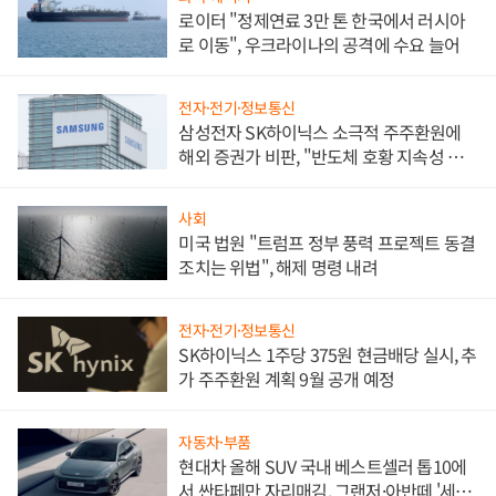
로이터 "정제연료 3만 톤 한국에서 러시아
로 이동", 우크라이나의 공격에 수요 늘어
전자·전기·정보통신
삼성전자 SK하이닉스 소극적 주주환원에
해외 증권가 비판, "반도체 호황 지속성 의
문"
사회
미국 법원 "트럼프 정부 풍력 프로젝트 동결
조치는 위법", 해제 명령 내려
전자·전기·정보통신
SK하이닉스 1주당 375원 현금배당 실시, 추
가 주주환원 계획 9월 공개 예정
자동차·부품
현대차 올해 SUV 국내 베스트셀러 톱10에
서 싼타페만 자리매김, 그랜저·아반떼 '세단