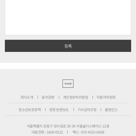
PC버전
회사소개
윤리강령
개인정보처리방침
이용자위원회
청소년보호정책
정정·반론보도
기사심의규정
불편신고
서울특별시 성동구 성수일로 39-34 서울숲더스페이스 12층
대표전화 : 1800-6522
팩스 : 070-4015-8658