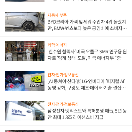
쌍끌이'로 내수 방어
자동차·부품
BYD코리아 가격 앞세워 수입차 4위 올랐지
만, BMW·벤츠보다 높은 공임비에 소비자
불만 폭발
화학·에너지
'한수원 협력사' 미국 오클로 SMR 연구용 원
자로 '임계 상태' 도달, 미국 에너지부 "중요
한 이정표"
전자·전기·정보통신
[AI 뭉쳐야 산다⑧] LG·엔비디아 '피지컬 AI'
동맹 강화, 구광모 제조·데이터·기술 결집
해 종합 로보틱스 기업으로
전자·전기·정보통신
삼성전자 넷리스트와 특허분쟁 매듭, 5년 동
안 최대 1.3조 라이선스비 지급