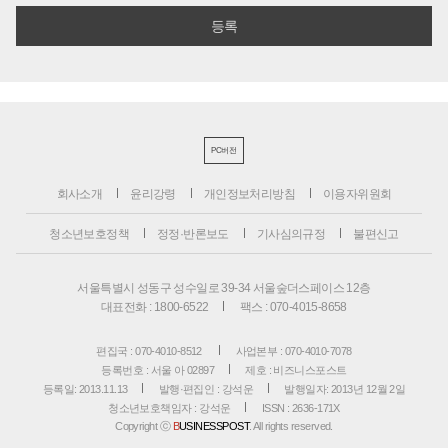
PC버전
회사소개
윤리강령
개인정보처리방침
이용자위원회
청소년보호정책
정정·반론보도
기사심의규정
불편신고
서울특별시 성동구 성수일로 39-34 서울숲더스페이스 12층
대표전화 : 1800-6522
팩스 : 070-4015-8658
편집국 : 070-4010-8512
사업본부 : 070-4010-7078
등록번호 : 서울 아 02897
제호 : 비즈니스포스트
등록일: 2013.11.13
발행·편집인 : 강석운
발행일자: 2013년 12월 2일
청소년보호책임자 : 강석운
ISSN : 2636-171X
Copyright ⓒ
B
USINESSPOST
. All rights reserved.