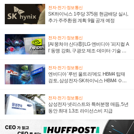
전자·전기·정보통신
SK하이닉스 1주당 375원 현금배당 실시,
추가 주주환원 계획 9월 공개 예정
전자·전기·정보통신
[AI 뭉쳐야 산다⑧] LG·엔비디아 '피지컬 A
I' 동맹 강화, 구광모 제조·데이터·기술 결
집해 종합 로보틱스 기업으로
전자·전기·정보통신
엔비디아 '루빈 울트라'에도 HBM4 탑재
검토, 삼성전자·SK하이닉스 HBM4 수율
에 주도권 갈린다
전자·전기·정보통신
삼성전자 넷리스트와 특허분쟁 매듭, 5년
동안 최대 1.3조 라이선스비 지급