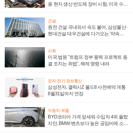
용 현지 생산 반도체 장비 시험, 미국 수출
통제 대비"
건설
원전 건설 국내외서 속도 붙어, 삼성물산·
현대건설·대우건설에 다가오는 '약속의
시간'
사회
미국 법원 "트럼프 정부 풍력 프로젝트 동
결 조치는 위법", 해제 명령 내려
전자·전기·정보통신
삼성전자, 갤럭시Z 폴드8 사전예약 개통
8월31일까지 연장
자동차·부품
BYD코리아 가격 앞세워 수입차 4위 올랐
지만, BMW·벤츠보다 높은 공임비에 소비
자 불만 폭발