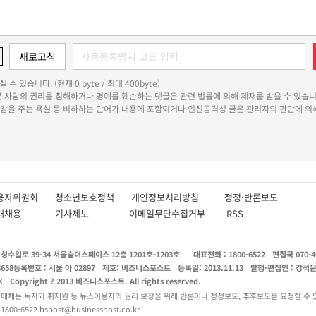
 수 있습니다. (현재 0 byte / 최대 400byte)
다른 사람의 권리를 침해하거나 명예를 훼손하는 댓글은 관련 법률에 의해 제재를 받을 수 있습니
쾌감을 주는 욕설 등 비하하는 단어가 내용에 포함되거나 인신공격성 글은 관리자의 판단에 의해
용자위원회
청소년보호정책
개인정보처리방침
정정·반론보도
인재채용
기사제보
이메일무단수집거부
RSS
수일로 39-34 서울숲더스페이스 12층 1201호-1203호
대표전화 : 1800-6522
편집국 070-4
8658
등록번호 : 서울 아 02897
제호: 비즈니스포스트
등록일: 2013.11.13
발행·편집인 : 강석
X
Copyright ? 2013 비즈니스포스트. All rights reserved.
 매체는 독자와 취재원 등 뉴스이용자의 권리 보장을 위해 반론이나 정정보도, 추후보도를 요청할 수 
0-6522 bspost@businesspost.co.kr