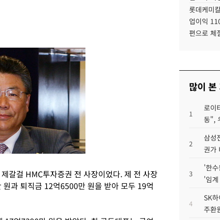
롯데케미칼
업이익 11
편으로 체
많이 본
로이터
1
동",
삼성전
2
권가 
'한수
제갈걸 HMC투자증권 전 사장이었다. 제 전 사장
3
'임계
만 원과 퇴직금 12억6500만 원을 받아 모두 19억
SK하
4
주환원