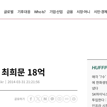
글로벌
기후대응
Who Is?
기업·산업
금융
시장·머니
시민·경
HUFF
최희문 18억
매각 '7수
kr
2014-03-31 21:21:56
에 한화생
냈다
SK하이닉스
공유하기
투입한다 :
인프라 시