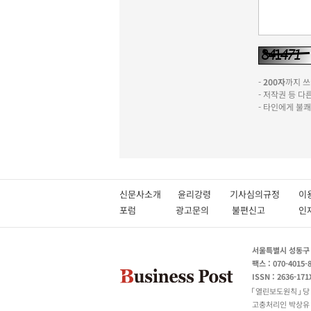
-
200자
까지 쓰실
- 저작권 등 
- 타인에게 불
신문사소개
윤리강령
기사심의규정
이
포럼
광고문의
불편신고
서울특별시 성동구 성
팩스 : 070-4015-
ISSN : 2636-171
열린보도원칙
당
고충처리인 박상유 180