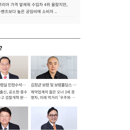
코리아 가격 앞세워 수입차 4위 올랐지만,
·벤츠보다 높은 공임비에 소비자 ..
?
통령실 민정수석비
김정균 보령 및 보령홀딩스 대
 출신, 공소청·중수
제약업계의 젊은 오너 3세 경
표이사 사장
두고 검찰개혁 완수
영자, 미래 먹거리 '우주와 헬
년]
스케어' 공들여 [2026년]