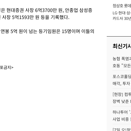
정상호 롯데
경은 현대증권 사장 6억3700만 원, 안종업 삼성증
LG·현대·삼
장
 사장 5억1593만 원 등을 기록했다.
카드사 30년
에 '초집중' 
연봉 5억 원이 넘는 등기임원은 15명이며 이들의
최신기
농협 폭염과
호동 "모든
배포금지>
포스코홀딩
매각, 투자
[현장] 컴
장벽 낮춘 
하나투어 '
사업 비중 
[7일 오!