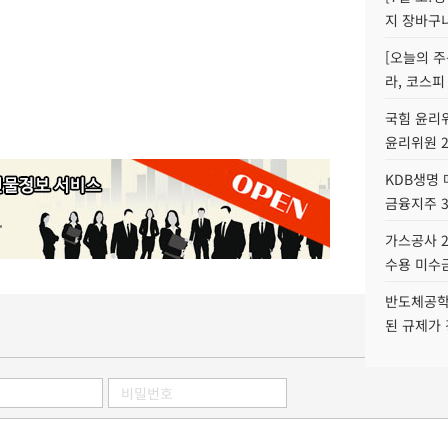
지 장바구
[오늘의 주
라, 코스피
국힘 윤리위
윤리위원 
KDB생명
금융지주 
가스공사 2
수용 미수금
반도체공학
된 규제가 