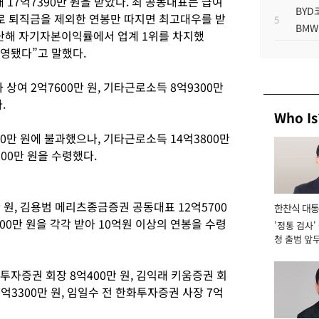
17억7390만 원을 받았다. 최 공동대표는 급여
BYD
원으로 퇴직금을 제외한 연봉만 따지면 최고대우를 받
5
BMW
난해 자기자본이익률에서 업계 1위를 차지했
반영됐다”고 말했다.
 상여 2억7600만 원, 기타근로소득 8억9300만
.
Who Is
00만 원에 불과했으나, 기타근로소득 14억3800만
200만 원을 수령했다.
 원, 김용범 메리츠종금증권 공동대표 12억5700
한찬식 대
500만 원을 각각 받아 10억원 이상의 연봉을 수령
'정통 검사'
서관
청 출범 앞
맡아 [2026
투자증권 회장 8억400만 원, 김익래 키움증권 회
7억3300만 원, 임일수 전 한화투자증권 사장 7억