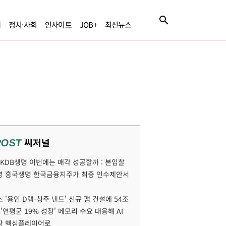
제
정치·사회
인사이트
JOB+
최신뉴스
씨저널
POST
' KDB생명 이번에는 매각 성공할까 : 본입찰
명 흥국생명 한국금융지주가 최종 인수제안서
 '용인 D램-청주 낸드' 신규 팹 건설에 54조
 '연평균 19% 성장' 메모리 수요 대응해 AI
장 핵심플레이어로