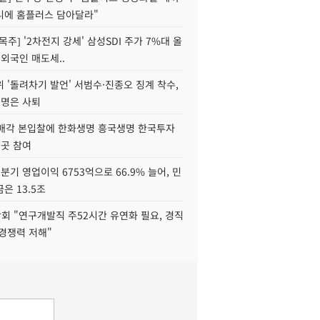
니에 홈플러스 담아달라"
목주] '2차전지 강세' 삼성SDI 주가 7%대 올
 외국인 매도세..
 '돌려차기 발언' 서범수·진종오 징계 착수,
2명은 사퇴
 매각 본입찰에 한화생명 흥국생명 한국투자
3곳 참여
분기 영업이익 6753억으로 66.9% 늘어, 민
은 13.5조
회 "연구개발직 주52시간 유연화 필요, 경직
경쟁력 저해"