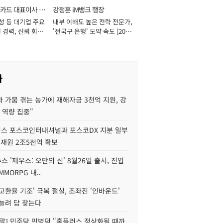
카드 대표이사 사
강정훈 iM뱅크 행장
성 등 대기업 주요
내부 이해도 높은 전략 전문가,
 경력, 신뢰 회복
'전국구 은행' 도약 속도 [2026
[2026년]
년]
사
 가뭄 겪는 농가에 재해자금 3천억 지원, 강
 역량 집중"
스 포스코인터내셔널과 포스코DX 지분 일부
 재원 2조5천억 확보
투스 '제우스: 오만의 신' 8월26일 출시, 진입
MMORPG 내..
고환율 기조' 극복 절실, 조좌진 '인바운드'
늘려 답 찾는다
정말] 민주당 민병덕 "홈플러스 정상화될 때까